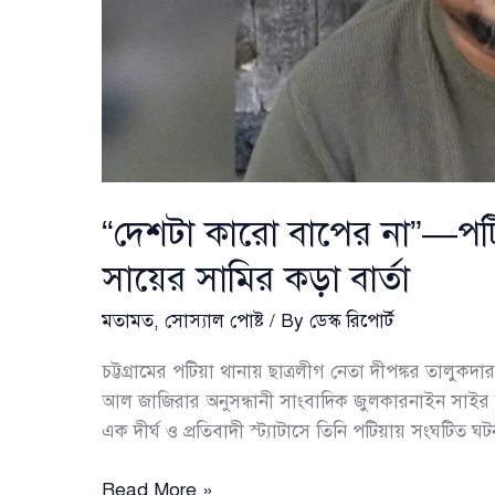
“দেশটা কারো বাপের না”—পটি
সায়ের সামির কড়া বার্তা
মতামত
,
সোস্যাল পোষ্ট
/ By
ডেস্ক রিপোর্ট
চট্টগ্রামের পটিয়া থানায় ছাত্রলীগ নেতা দীপঙ্কর তালুকদ
আল জাজিরার অনুসন্ধানী সাংবাদিক জুলকারনাইন সাইর 
এক দীর্ঘ ও প্রতিবাদী স্ট্যাটাসে তিনি পটিয়ায় সংঘটিত ঘ
“দেশটা
Read More »