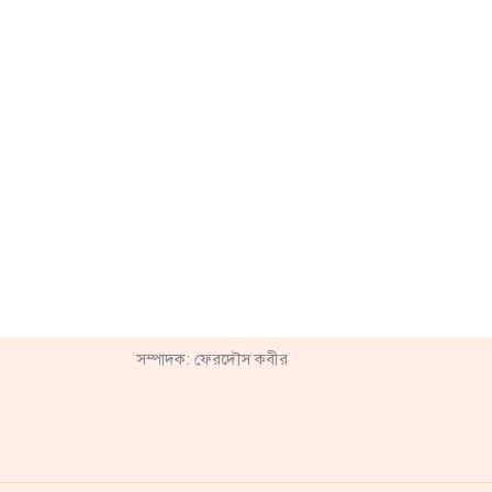
সম্পাদক: ফেরদৌস কবীর