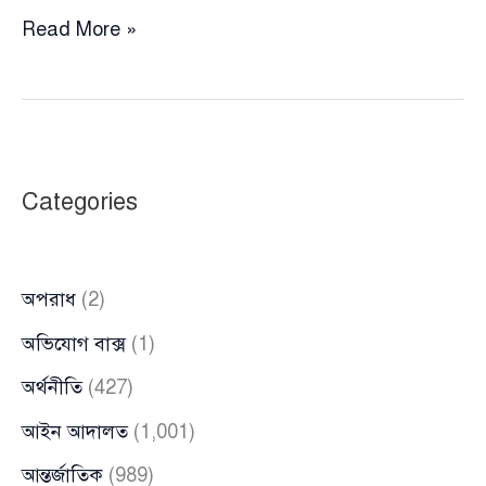
উপদেষ্টা
Read More »
আসিফ
মাহমুদের
নামে
পিস্তল
ও
Categories
শটগানের
২টি
লাইসেন্স
অপরাধ
(2)
ইস্যু
করা
অভিযোগ বাক্স
(1)
হয়
অর্থনীতি
(427)
কুমিল্লা
থেকে
আইন আদালত
(1,001)
আন্তর্জাতিক
(989)