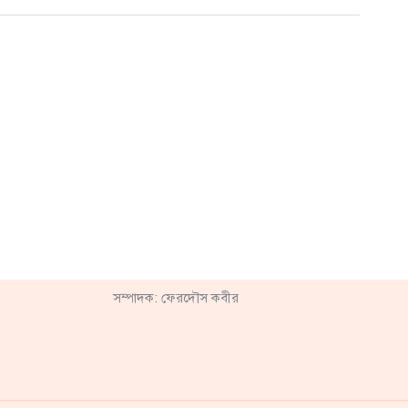
সম্পাদক: ফেরদৌস কবীর