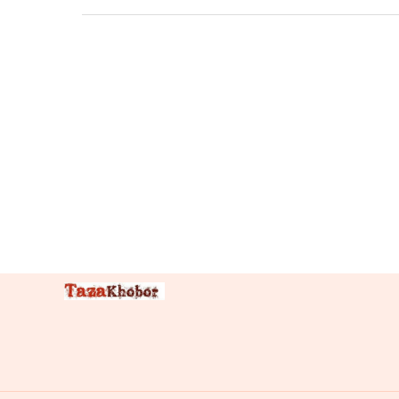
ইরানের
হামলায়
কাতারের
সমন্বয়,
দাবি
নিউইয়র্ক
টাইমসের