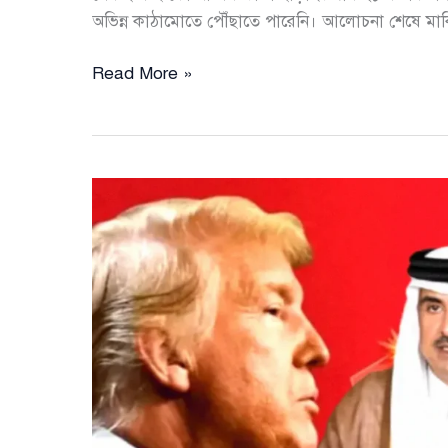
অভিন্ন কাঠামোতে পৌঁছাতে পারেনি। আলোচনা শেষে মার্কিন
ইসলামাবাদ
Read More »
বৈঠকে
অচলাবস্থা:
কোনো
চুক্তি
না
করেন
পাকিস্তান
ছাড়লেন
মার্কিন
ভাইস
প্রেসিডেন্ট
জেডি
ভ্যান্স