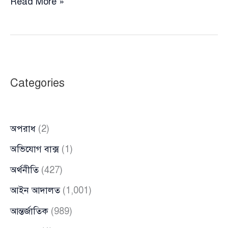
স্বাধীনতা
Read More »
পদক
গ্রহণ
করবেন
না
বদরুদ্দীন
Categories
উমর
অপরাধ
(2)
অভিযোগ বাক্স
(1)
অর্থনীতি
(427)
আইন আদালত
(1,001)
আন্তর্জাতিক
(989)