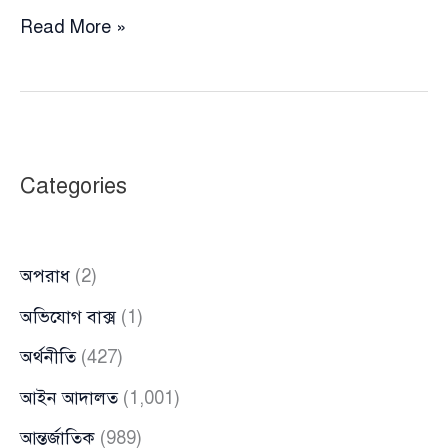
গঙ্গার
Read More »
পানি
বণ্টনে
‘নতুন
খেলা’
ভারতের,
Categories
বাংলাদেশকে
চাপে
রাখতে
অপরাধ
(2)
চুক্তি
সংশোধনের
অভিযোগ বাক্স
(1)
চেষ্টা
অর্থনীতি
(427)
আইন আদালত
(1,001)
আন্তর্জাতিক
(989)