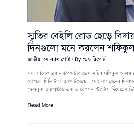
স্মৃতির বেইলি রোড ছেড়ে বি
দিনগুলো মনে করলেন শফিক
জাতীয়
,
সোস্যাল পোষ্ট
/ By
ডেস্ক রিপোর্ট
সদ্য সাবেক প্রধান উপদেষ্টার প্রেস সচিব শফিকুল আল
রোডের ‘মিনিস্টার্স অ্যাপার্টমেন্টে’। সেই বাসস্থানের দিন
ফেসবুক অ্যাকাউন্টে এক আবেগঘন স্ট্যাটাস দিয়েছেন তিনি।
স্মৃতির
Read More »
বেইলি
রোড
ছেড়ে