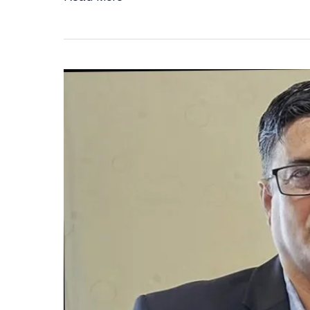
বেইলি
রোড’—
মিনিস্টার্স
অ্যাপার্টমেন্টের
দিনগুলো
স্মরণে
শফিকুল
আলমের
আবেগঘন
স্ট্যাটাস