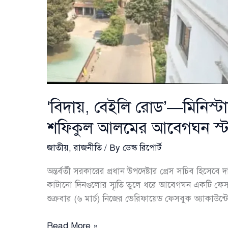
‘বিদায়, বেইলি রোড’—মিনিস্টার্
শফিকুল আলমের আবেগঘন স্ট্
জাতীয়
,
রাজনীতি
/ By
ডেস্ক রিপোর্ট
অন্তর্বর্তী সরকারের প্রধান উপদেষ্টার প্রেস সচিব হিসেবে 
কাটানো দিনগুলোর স্মৃতি তুলে ধরে আবেগঘন একটি ফেস
শুক্রবার (৬ মার্চ) নিজের ভেরিফায়েড ফেসবুক অ্যাকাউন্ট
‘বিদায়,
Read More »