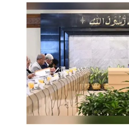
বিদায়
—
আবেগঘন
স্ট্যাটাসে
অতীতের
দিনগুলো
মনে
করলেন
শফিকুল
আলম