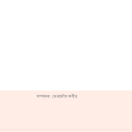
সম্পাদক: ফেরদৌস কবীর