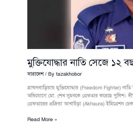
মুক্তিযোদ্ধার নাতি সেজে ১২ ব
সারাদেশ
/ By
tazakhobor
ব্রাহ্মণবাড়িয়ায় মুক্তিযোদ্ধার (Freedom Fighter) না
অভিযোগে মো. শেখ সুমনকে গ্রেফতার করেছে পুলিশ। দীর্ঘ
গ্রেফতারের প্রক্রিয়া আখাউড়া (Akhaura) ইমিগ্রেশন চেকপ
মুক্তিযোদ্ধার
Read More »
নাতি