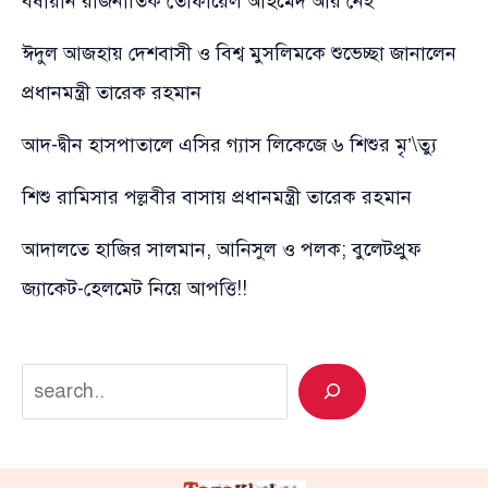
বর্ষীয়ান রাজনীতিক তোফায়েল আহমেদ আর নেই
ঈদুল আজহায় দেশবাসী ও বিশ্ব মুসলিমকে শুভেচ্ছা জানালেন
প্রধানমন্ত্রী তারেক রহমান
আদ-দ্বীন হাসপাতালে এসির গ্যাস লিকেজে ৬ শিশুর মৃ’\ত্যু
শিশু রামিসার পল্লবীর বাসায় প্রধানমন্ত্রী তারেক রহমান
আদালতে হাজির সালমান, আনিসুল ও পলক; বুলেটপ্রুফ
জ্যাকেট-হেলমেট নিয়ে আপত্তি!!
Search