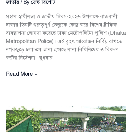
জাতীয়
/ By
ডেস্ক রিপোর্ট
মহান স্বাধীনতা ও জাতীয় দিবস-২০২৬ উপলক্ষে রাজধানী
ঢাকার তিনটি গুরুত্বপূর্ণ ভেন্যুকে কেন্দ্র করে বিশেষ ট্রাফিক
ব্যবস্থাপনা ঘোষণা করেছে ঢাকা মেট্রোপলিটন পুলিশ (Dhaka
Metropolitan Police)। এই বৃহৎ আয়োজন নির্বিঘ্ন রাখতে
নগরজুড়ে চলাচলে আনা হয়েছে নানা বিধিনিষেধ ও বিকল্প
রুটের নির্দেশনা। বুধবার
স্বাধীনতা
Read More »
দিবসের
আয়োজন
ঘিরে
রাজধানীতে
কঠোর
ট্রাফিক
নির্দেশনা,