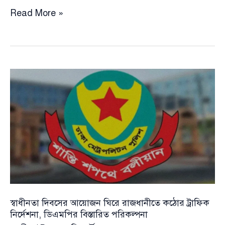
সংসদ
Read More »
ভবনের
সাউন্ড
সিস্টেম
ও
ক্যান্টিন
সেবার
মান
যাচাইয়ে
দুই
সাব-
কমিটি
স্বাধীনতা দিবসের আয়োজন ঘিরে রাজধানীতে কঠোর ট্রাফিক
নির্দেশনা, ডিএমপির বিস্তারিত পরিকল্পনা