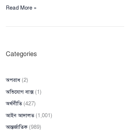
‘আ.লীগ
Read More »
করাই
যদি
অপরাধ
হয়,
শাস্তিও
Categories
মেনে
নেব’:
অধ্যক্ষ
অপরাধ
(2)
মিনার
অভিযোগ বাক্স
(1)
অর্থনীতি
(427)
আইন আদালত
(1,001)
আন্তর্জাতিক
(989)