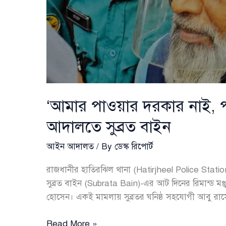
‘আমার পাওয়ার দরকার নাই, 
আদালতে সুব্রত বাইন
আইন আদালত
/ By
ডেস্ক রিপোর্ট
রাজধানীর হাতিরঝিল থানা (Hatirjheel Police Station) এ
সুব্রত বাইন (Subrata Bain)-এর আট দিনের রিমান্ড মঞ
হোসেন। একই মামলায় সুব্রতর ঘনিষ্ঠ সহযোগী আবু রাস
‘আমার
Read More »