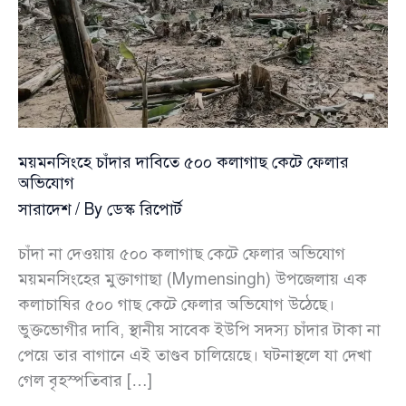
ময়মনসিংহে চাঁদার দাবিতে ৫০০ কলাগাছ কেটে ফেলার
অভিযোগ
সারাদেশ
/ By
ডেস্ক রিপোর্ট
চাঁদা না দেওয়ায় ৫০০ কলাগাছ কেটে ফেলার অভিযোগ
ময়মনসিংহের মুক্তাগাছা (Mymensingh) উপজেলায় এক
কলাচাষির ৫০০ গাছ কেটে ফেলার অভিযোগ উঠেছে।
ভুক্তভোগীর দাবি, স্থানীয় সাবেক ইউপি সদস্য চাঁদার টাকা না
পেয়ে তার বাগানে এই তাণ্ডব চালিয়েছে। ঘটনাস্থলে যা দেখা
গেল বৃহস্পতিবার […]