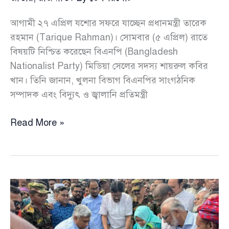
আগামী ২৭ এপ্রিল যশোর সফরে যাচ্ছেন প্রধানমন্ত্রী তারেক
রহমান (Tarique Rahman)। সোমবার (৫ এপ্রিল) রাতে
বিষয়টি নিশ্চিত করেছেন বিএনপি (Bangladesh
Nationalist Party) মিডিয়া সেলের সদস্য শায়রুল কবির
খান। তিনি জানান, খুলনা বিভাগ বিএনপির সাংগঠনিক
সম্পাদক এবং বিদ্যুৎ ও জ্বালানি প্রতিমন্ত্রী
খাল
Read More »
পুনঃখননের
ঐতিহ্যে
ফের
শার্শায়
প্রধানমন্ত্রী
তারেক
রহমান