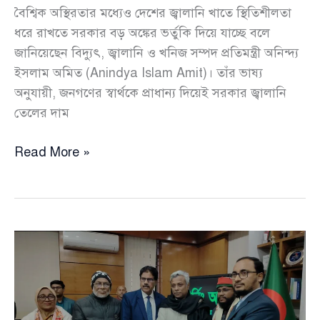
বৈশ্বিক অস্থিরতার মধ্যেও দেশের জ্বালানি খাতে স্থিতিশীলতা
ধরে রাখতে সরকার বড় অঙ্কের ভর্তুকি দিয়ে যাচ্ছে বলে
জানিয়েছেন বিদ্যুৎ, জ্বালানি ও খনিজ সম্পদ প্রতিমন্ত্রী অনিন্দ্য
ইসলাম অমিত (Anindya Islam Amit)। তাঁর ভাষ্য
অনুযায়ী, জনগণের স্বার্থকে প্রাধান্য দিয়েই সরকার জ্বালানি
তেলের দাম
তেলের
Read More »
দাম
না
বাড়িয়ে
প্রতিদিন
১৬৭
কোটি
টাকা
ভর্তুকি