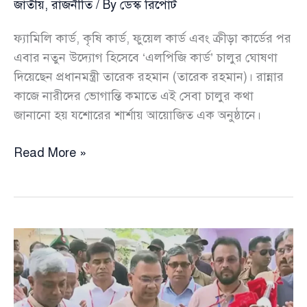
জাতীয়
,
রাজনীতি
/ By
ডেস্ক রিপোর্ট
ফ্যামিলি কার্ড, কৃষি কার্ড, ফুয়েল কার্ড এবং ক্রীড়া কার্ডের পর
এবার নতুন উদ্যোগ হিসেবে ‘এলপিজি কার্ড’ চালুর ঘোষণা
দিয়েছেন প্রধানমন্ত্রী তারেক রহমান (তারেক রহমান)। রান্নার
কাজে নারীদের ভোগান্তি কমাতে এই সেবা চালুর কথা
জানানো হয় যশোরের শার্শায় আয়োজিত এক অনুষ্ঠানে।
এবার
Read More »
‘এলপিজি
কার্ড’
চালুর
ঘোষণা
দিলেন
প্রধানমন্ত্রী
তারেক
রহমান