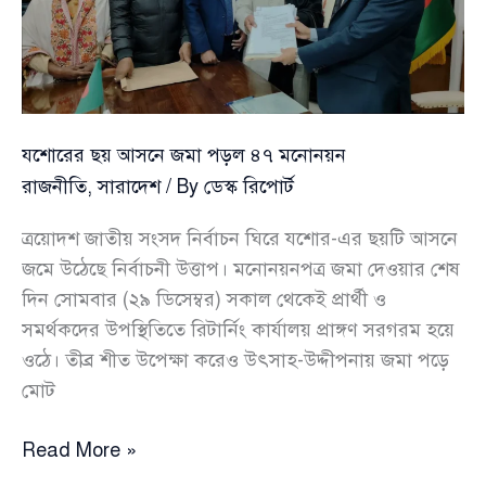
—
সরকারের
অবস্থান
ব্যাখ্যা
করলেন
যশোরের ছয় আসনে জমা পড়ল ৪৭ মনোনয়ন
প্রতিমন্ত্রী
রাজনীতি
,
সারাদেশ
/ By
ডেস্ক রিপোর্ট
ত্রয়োদশ জাতীয় সংসদ নির্বাচন ঘিরে যশোর-এর ছয়টি আসনে
জমে উঠেছে নির্বাচনী উত্তাপ। মনোনয়নপত্র জমা দেওয়ার শেষ
দিন সোমবার (২৯ ডিসেম্বর) সকাল থেকেই প্রার্থী ও
সমর্থকদের উপস্থিতিতে রিটার্নিং কার্যালয় প্রাঙ্গণ সরগরম হয়ে
ওঠে। তীব্র শীত উপেক্ষা করেও উৎসাহ-উদ্দীপনায় জমা পড়ে
মোট
যশোরের
Read More »
ছয়