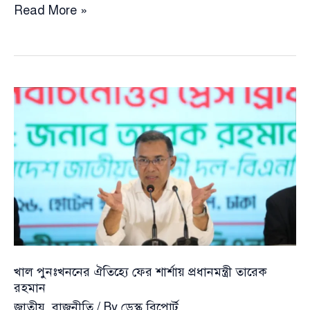
পাঁচ
Read More »
দশক
পর
বাবার
কাটা
খাল
পুনঃখননের
কাজ
শুরু
করলেন
তারেক
রহমান
খাল পুনঃখননের ঐতিহ্যে ফের শার্শায় প্রধানমন্ত্রী তারেক
রহমান
জাতীয়
,
রাজনীতি
/ By
ডেস্ক রিপোর্ট