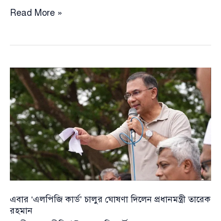
মেয়েদের
Read More »
শিক্ষায়
নতুন
প্রতিশ্রুতি
—
স্নাতক
ও
ডিগ্রি
পর্যন্ত
ফ্রি
করার
ঘোষণা
প্রধানমন্ত্রীর
এবার ‘এলপিজি কার্ড’ চালুর ঘোষণা দিলেন প্রধানমন্ত্রী তারেক
রহমান