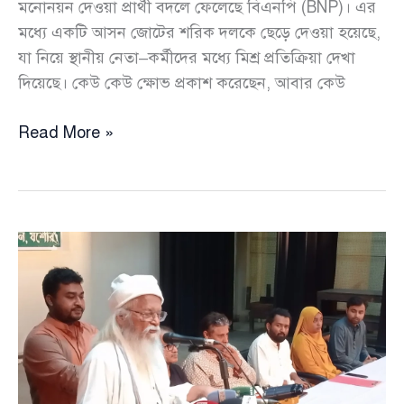
মনোনয়ন দেওয়া প্রার্থী বদলে ফেলেছে বিএনপি (BNP)। এর
মধ্যে একটি আসন জোটের শরিক দলকে ছেড়ে দেওয়া হয়েছে,
যা নিয়ে স্থানীয় নেতা–কর্মীদের মধ্যে মিশ্র প্রতিক্রিয়া দেখা
দিয়েছে। কেউ কেউ ক্ষোভ প্রকাশ করেছেন, আবার কেউ
যশোরে
Read More »
বিএনপির
তিন
আসনে
প্রার্থী
পরিবর্তনে
দলে
চলছে
নানা
হিসাব
নিকাশ