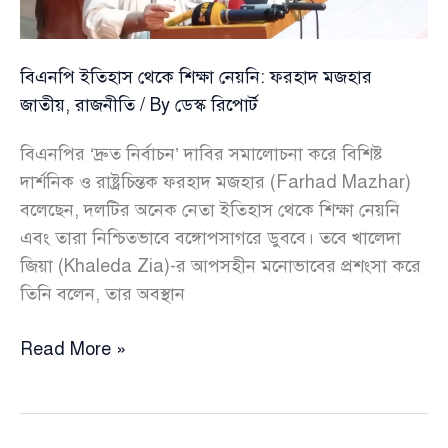
বিএনপি ইতিহাস থেকে শিক্ষা নেয়নি: ফরহাদ মজহার
জাতীয়
,
রাজনীতি
/ By
ডেস্ক রিপোর্ট
বিএনপির ‘দ্রুত নির্বাচন’ দাবির সমালোচনা করে বিশিষ্ট
দার্শনিক ও রাষ্ট্রচিন্তক ফরহাদ মজহার (Farhad Mazhar)
বলেছেন, দলটির অনেক নেতা ইতিহাস থেকে শিক্ষা নেয়নি
এবং তারা নিশ্চিতভাবে বঙ্গোপসাগরে ডুববে। তবে খালেদা
জিয়া (Khaleda Zia)-র আপসহীন মনোভাবের প্রশংসা করে
তিনি বলেন, তার অবস্থান
বিএনপি
Read More »
ইতিহাস
থেকে
শিক্ষা