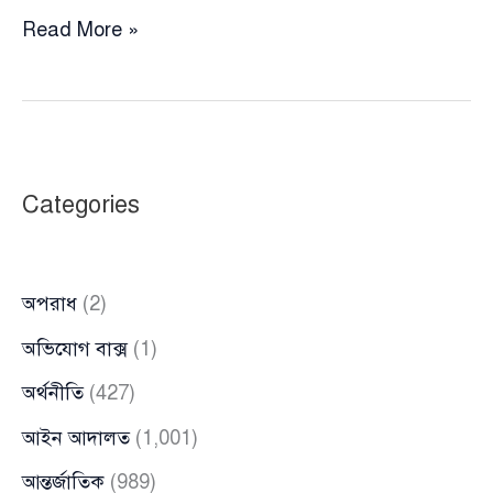
এনআইডি
Read More »
জালিয়াতি
করে
‘বাংলাদেশি
পরিচয়’
অর্জন,
Categories
সরকারি
চাকরিতে
রোহিঙ্গা
অপরাধ
(2)
যুবক
অভিযোগ বাক্স
(1)
অর্থনীতি
(427)
আইন আদালত
(1,001)
আন্তর্জাতিক
(989)