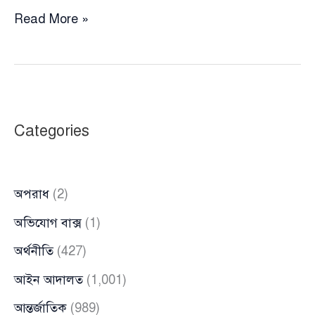
কক্সবাজার
Read More »
সীমান্তের
‘কিং
অব
বর্ডার’
শাহীন
Categories
ডাকাত
সেনাবাহিনীর
অভিযানে
অপরাধ
(2)
গ্রেপ্তার
অভিযোগ বাক্স
(1)
অর্থনীতি
(427)
আইন আদালত
(1,001)
আন্তর্জাতিক
(989)