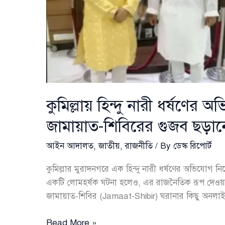
কুমিল্লায় হিন্দু নারী ধর্ষণে
জামায়াত-শিবিরের গুজব ছড়া
আইন আদালত
,
জাতীয়
,
রাজনীতি
/ By
ডেস্ক রিপোর্ট
কুমিল্লার মুরাদনগরে এক হিন্দু নারী ধর্ষণের অভিযোগ নিয়ে
একটি লোমহর্ষক ঘটনা হলেও, এর রাজনৈতিক রূপ দেওয়ার
জামায়াত-শিবির (Jamaat-Shibir) ঘরানার কিছু অনলাই
কুমিল্লায়
Read More »