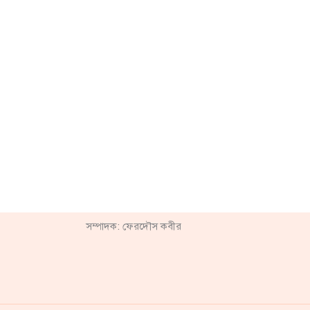
সম্পাদক: ফেরদৌস কবীর