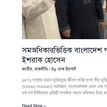
সমঅধিকারভিত্তিক বাংলাদেশ গড়ার
ইশরাক হোসেন
জাতীয়
,
রাজনীতি
/ By
ডেস্ক রিপোর্ট
১৯৭১ সালের মহান মুক্তিযুদ্ধে জীবন বাজি রাখা বীর মুক্ত
(Ishraq Hossain) বলেছেন, বাংলাদেশকে এমন এক গণতান্
ধর্ম-বর্ণ নির্বিশেষে প্রতিটি নাগরিক সমান অধিকার নিয়ে ম
সমঅধিকারভিত্তিক
Read More »