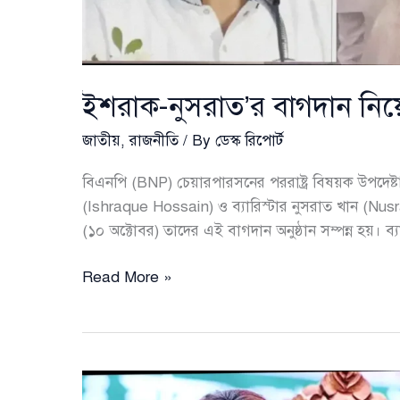
ইশরাক-নুসরাত’র বাগদান নিয়ে
জাতীয়
,
রাজনীতি
/ By
ডেস্ক রিপোর্ট
বিএনপি (BNP) চেয়ারপারসনের পররাষ্ট্র বিষয়ক উপদেষ্
(Ishraque Hossain) ও ব্যারিস্টার নুসরাত খান (Nusr
(১০ অক্টোবর) তাদের এই বাগদান অনুষ্ঠান সম্পন্ন হয়। ব্য
ইশরাক-
Read More »
নুসরাত’র
বাগদান
নিয়ে
নূরের
পোস্ট