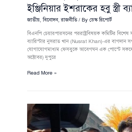
ইঞ্জিনিয়ার ইশরাকের হবু স্ত্রী ব
জাতীয়
,
বিনোদন
,
রাজনীতি
/ By
ডেস্ক রিপোর্ট
বিএনপি চেয়ারপারসনের পররাষ্ট্রবিষয়ক কমিটির বিশেষ
ব্যারিস্টার নুসরাত খান (Nusrat Khan)-এর বাগদান সম্
যোগাযোগমাধ্যম ফেসবুকে আবেগঘন এক পোস্টে সকলের
অক্টোবর) দুপুরে
আগামী
Read More »
বছরেই
বিয়ের
পরিকল্পনা,
ফেসবুকে
দোয়া
চাইলেন
ইঞ্জিনিয়ার