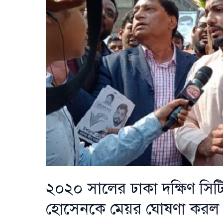
ইশরাকের
হবু
স্ত্রী
ব্যারিস্টার
নুসরাত
খান
২০২০ সালের ঢাকা দক্ষিণ সিট
হোসেনকে মেয়র ঘোষণা কর