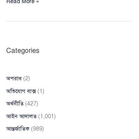
নতুন
Read More »
উপদেষ্টা
কে
এই
সি
আর
Categories
আবরার?
অপরাধ
(2)
অভিযোগ বাক্স
(1)
অর্থনীতি
(427)
আইন আদালত
(1,001)
আন্তর্জাতিক
(989)