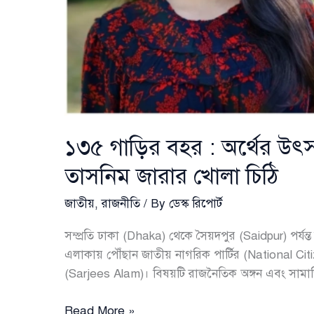
১৩৫ গাড়ির বহর : অর্থের উ
তাসনিম জারার খোলা চিঠি
জাতীয়
,
রাজনীতি
/ By
ডেস্ক রিপোর্ট
সম্প্রতি ঢাকা (Dhaka) থেকে সৈয়দপুর (Saidpur) পর্য
এলাকায় পৌঁছান জাতীয় নাগরিক পার্টির (National Cit
(Sarjees Alam)। বিষয়টি রাজনৈতিক অঙ্গন এবং সামা
১৩৫
Read More »