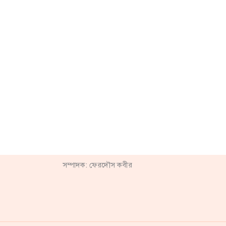
সম্পাদক: ফেরদৌস কবীর