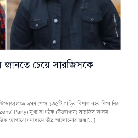
ৎস জানতে চেয়ে সারজিসকে
ন্ত উড়োজাহাজে ভ্রমণ শেষে ১৩৫টি গাড়ির বিশাল বহর নিয়ে নিজ
izens’ Party) মুখ্য সংগঠক (উত্তরাঞ্চল) সারজিস আলম
জিক যোগাযোগমাধ্যমে তীব্র আলোচনার জন্ম […]