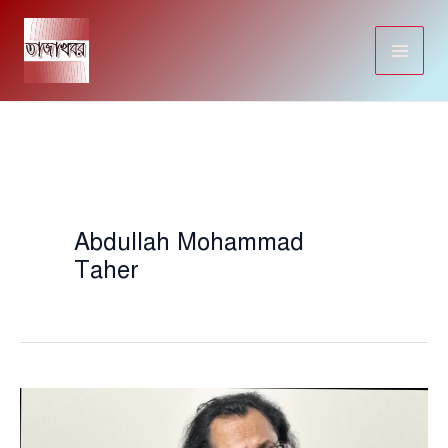
Skip
to
content
Abdullah Mohammad
Taher