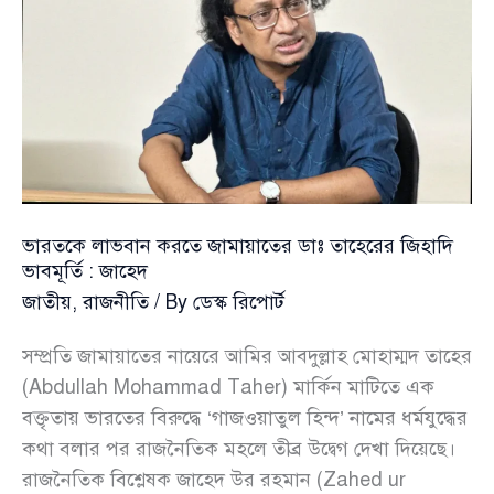
ভারতকে লাভবান করতে জামায়াতের ডাঃ তাহেরের জিহাদি
ভাবমূর্তি : জাহেদ
জাতীয়
,
রাজনীতি
/ By
ডেস্ক রিপোর্ট
সম্প্রতি জামায়াতের নায়েরে আমির আবদুল্লাহ মোহাম্মদ তাহের
(Abdullah Mohammad Taher) মার্কিন মাটিতে এক
বক্তৃতায় ভারতের বিরুদ্ধে ‘গাজওয়াতুল হিন্দ’ নামের ধর্মযুদ্ধের
কথা বলার পর রাজনৈতিক মহলে তীব্র উদ্বেগ দেখা দিয়েছে।
রাজনৈতিক বিশ্লেষক জাহেদ উর রহমান (Zahed ur