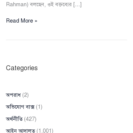
Rahman) বলছেন, ওই বক্তব্যের […]
ভারতকে
Read More »
লাভবান
করতে
জামায়াতের
ডাঃ
তাহেরের
Categories
জিহাদি
ভাবমূর্তি
:
অপরাধ
(2)
জাহেদ
অভিযোগ বাক্স
(1)
অর্থনীতি
(427)
আইন আদালত
(1,001)