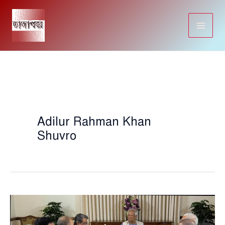
Skip
to
content
Adilur Rahman Khan
Shuvro