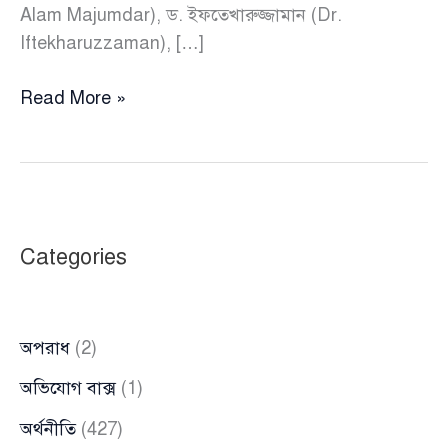
Alam Majumdar), ড. ইফতেখারুজ্জামান (Dr.
Iftekharuzzaman), […]
ঐকমত্য
Read More »
কমিশনের
সদস্যদের
সঙ্গে
প্রধান
উপদেষ্টার
Categories
গুরুত্বপূর্ণ
বৈঠক
অপরাধ
(2)
অভিযোগ বাক্স
(1)
অর্থনীতি
(427)