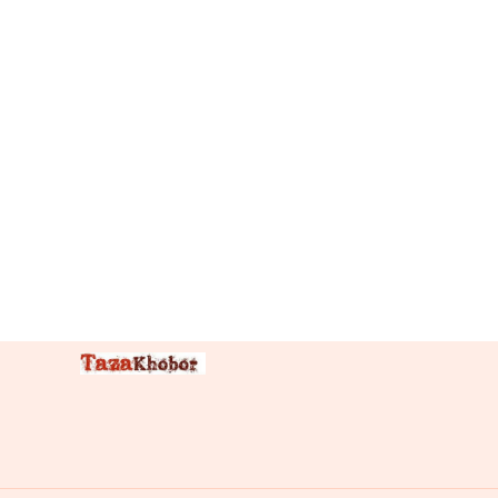
৪২
হাজার
প্রবাসীর
আবেদন