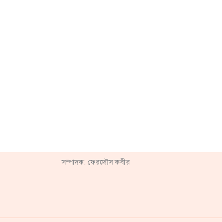
সম্পাদক: ফেরদৌস কবীর