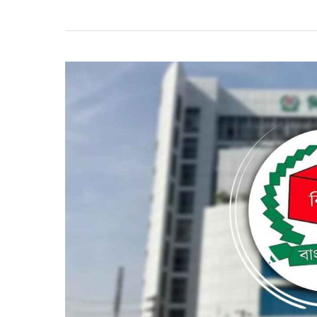
ড.ইউনূসের
১০
মাসের
আমলনামা