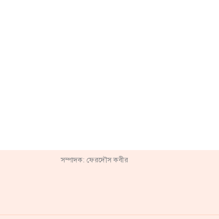
সম্পাদক: ফেরদৌস কবীর