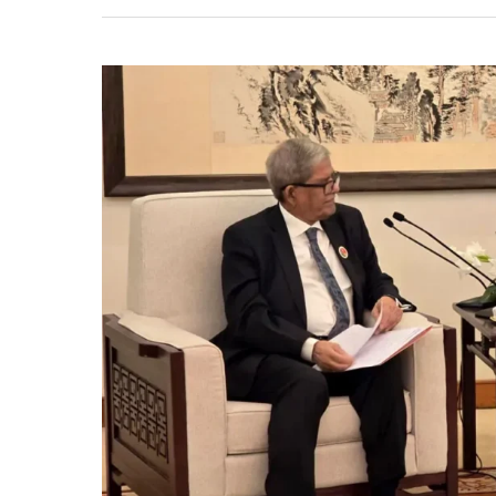
ষড়যন্ত্র
চলছে,
সতর্ক
করলেন
নাহিদ
ইসলাম