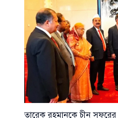
অধীর
আগ্রহে
অপেক্ষা
করছে
চীন
তারেক রহমানকে চীন সফরের আন