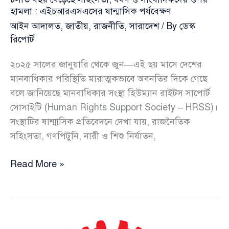
হামলা : এইচআরএসএসের ষান্মাসিক পর্যবেক্ষণ
আইন আদালত
,
জাতীয়
,
রাজনীতি
,
সারাদেশ
/ By
ডেস্ক
রিপোর্ট
২০২৫ সালের জানুয়ারি থেকে জুন—এই ছয় মাসে দেশের
মানবাধিকার পরিস্থিতি মারাত্মকভাবে অবনতির দিকে গেছে
বলে জানিয়েছে মানবাধিকার সংস্থা হিউম্যান রাইটস সাপোর্ট
সোসাইটি (Human Rights Support Society – HRSS)।
সংস্থাটির ষান্মাসিক প্রতিবেদনে দেখা যায়, রাজনৈতিক
সহিংসতা, গণপিটুনি, নারী ও শিশু নির্যাতন,
চলতি
Read More »
বছর
বেড়েছে
সহিংসতা,
ধর্ষণ