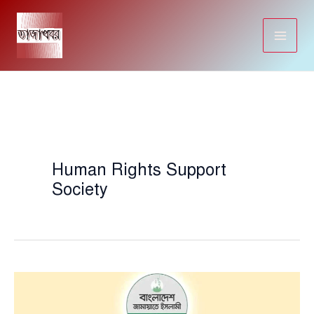
Skip
to
content
Human Rights Support
Society