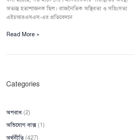
অত্যন্ত হতাশাজনক ছিল। রাজনৈতিক অস্থিরতা ও সহিংসতা
এইচআরএসএস-এর প্রতিবেদনে
ফেব্রুয়ারিতে
Read More »
দেশের
মানবাধিকার
পরিস্থিতির
প্রকৃত
অবস্থা
Categories
হতাশাজনক
অপরাধ
(2)
অভিযোগ বাক্স
(1)
অর্থনীতি
(427)