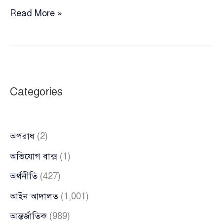
চিত্রনায়ক
Read More »
নাইমের
দাবিতে
সাড়া
দিল
ঢাকা
Categories
বিশ্ববিদ্যালয়,
নবাব
সলিমুল্লাহকে
অপরাধ
(2)
ঘিরে
স্থায়ী
অভিযোগ বাক্স
(1)
উদ্যোগ
অর্থনীতি
(427)
আইন আদালত
(1,001)
আন্তর্জাতিক
(989)