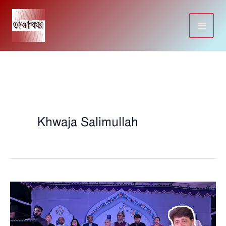
Skip
to
content
Khwaja Salimullah