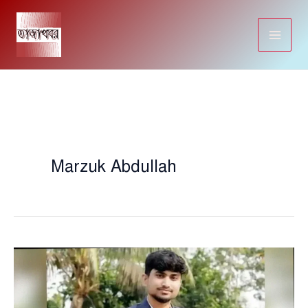
Skip
to
content
Marzuk Abdullah