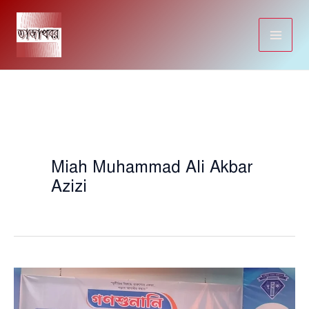
Skip
to
content
Miah Muhammad Ali Akbar
Azizi