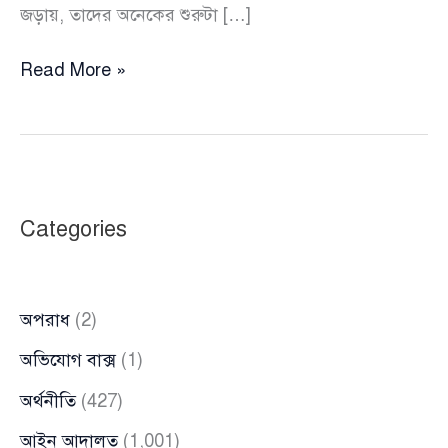
জড়ায়, তাদের অনেকের শুরুটা […]
জনগণের
Read More »
ট্যাক্সের
টাকায়
বেতন
হলেও
আমরা
Categories
তাদের
প্রভু
সাজি
অপরাধ
(2)
:
দুদক
অভিযোগ বাক্স
(1)
কমিশনার
অর্থনীতি
(427)
আইন আদালত
(1,001)