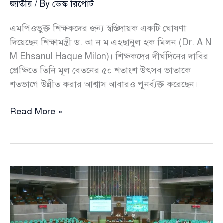
জাতীয়
/ By
ডেস্ক রিপোর্ট
এমপিওভুক্ত শিক্ষকদের জন্য স্বস্তিদায়ক একটি ঘোষণা
দিয়েছেন শিক্ষামন্ত্রী ড. আ ন ম এহছানুল হক মিলন (Dr. A N
M Ehsanul Haque Milon)। শিক্ষকদের দীর্ঘদিনের দাবির
প্রেক্ষিতে তিনি মূল বেতনের ৫০ শতাংশ উৎসব ভাতাকে
শতভাগে উন্নীত করার আশ্বাস আবারও পুনর্ব্যক্ত করেছেন।
শিক্ষকদের
Read More »
জন্য
বড়
স্বস্তির
বার্তা,
উৎসব
ভাতা
দ্বিগুণ
করার