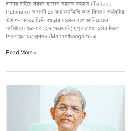
ঢাকার বাইরে সফরে যাচ্ছেন তারেক রহমান (Tarique
Rahman)। আগামী ১০ মার্চ ফ্যামিলি কার্ড বিতরণ কর্মসূচির
উদ্বোধন করতে তিনি বগুড়ায় যাচ্ছেন বলে জানিয়েছেন
সংশ্লিষ্টরা। শুক্রবার (২৭ ফেব্রুয়ারি) দুপুর সোয়া ১টার দিকে
শিবগঞ্জের মহাস্থানগড় (Mahasthangarh)-এ
প্রধানমন্ত্রী
Read More »
হওয়ার
পর
ঢাকার
বাইরে
প্রথম
সফর
বগুড়ায়,
১০
মার্চ