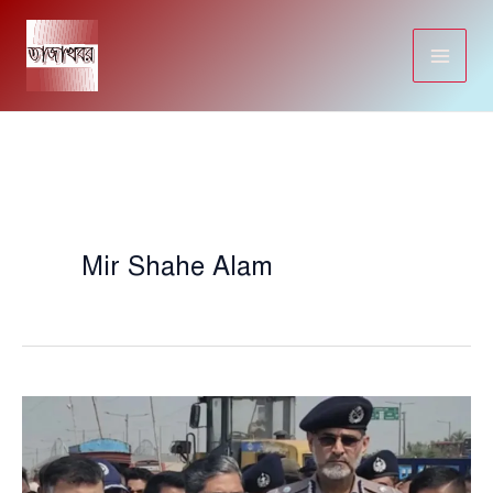
Skip
to
content
Mir Shahe Alam