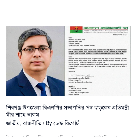
বছরের
উন্নয়নের
দাবির
আড়ালে
বাস্তবতার
শূন্যতা
—
মাঠে
নেমে
ভিন্ন
চিত্র
দেখলেন
প্রতিমন্ত্রী
শিবগঞ্জ উপজেলা বিএনপির সভাপতির পদ ছাড়লেন প্রতিমন্ত্রী
মীর শাহে আলম
জাতীয়
,
রাজনীতি
/ By
ডেস্ক রিপোর্ট