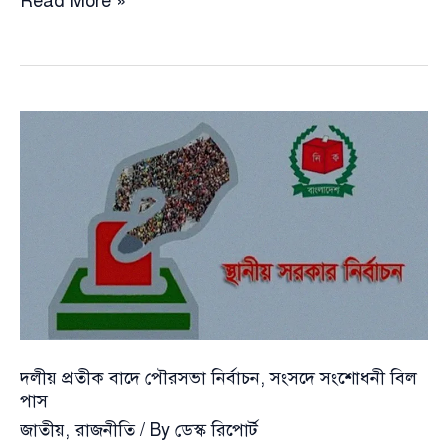
দলীয়
Read More »
প্রতীক
বাদে
স্থানীয়
সরকার
নির্বাচন:
বিল
পাস,
ওয়াকআউট
বিরোধী
দলের
দলীয় প্রতীক বাদে পৌরসভা নির্বাচন, সংসদে সংশোধনী বিল
পাস
জাতীয়
,
রাজনীতি
/ By
ডেস্ক রিপোর্ট