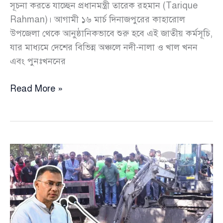
সূচনা করতে যাচ্ছেন প্রধানমন্ত্রী তারেক রহমান (Tarique
Rahman)। আগামী ১৬ মার্চ দিনাজপুরের কাহারোল
উপজেলা থেকে আনুষ্ঠানিকভাবে শুরু হবে এই জাতীয় কর্মসূচি,
যার মাধ্যমে দেশের বিভিন্ন অঞ্চলে নদী-নালা ও খাল খনন
এবং পুনঃখননের
কাহারোল
Read More »
থেকেই
শুরু
হচ্ছে
দেশব্যাপী
খাল
খনন
কর্মসূচি,
১৬
মার্চ