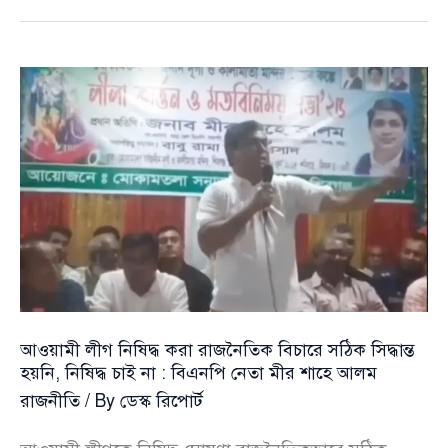
চলা
সরকারকে
জনগণের
কাছেই
জবাবদিহি
করতে
হবে:
স্থানীয়
সরকার
মন্ত্রী
আওয়ামী লীগ নিষিদ্ধ করা রাজনৈতিক বিচারে সঠিক সিদ্ধান্ত
হয়নি, নিষিদ্ধ চাই না : বিএনপি নেতা মীর শাহে আলম
রাজনীতি
/ By
ডেস্ক রিপোর্ট