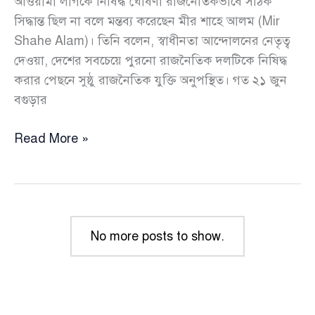
আওয়ামী লীগকে নিষিদ্ধ ঘোষণা রাজনৈতিকভাবে সঠিক
সিদ্ধান্ত ছিল না বলে মন্তব্য করেছেন মীর শাহে আলম (Mir
Shahe Alam)। তিনি বলেন, স্বাধীনতা আন্দোলনের নেতৃত্ব
দেওয়া, দেশের সবচেয়ে পুরনো রাজনৈতিক দলটিকে নিষিদ্ধ
করার পেছনে সুষ্ঠু রাজনৈতিক যুক্তি অনুপস্থিত। গত ২১ জুন
বগুড়ার
আওয়ামী
Read More »
লীগ
নিষিদ্ধ
করা
রাজনৈতিক
বিচারে
No more posts to show.
সঠিক
সিদ্ধান্ত
হয়নি,
নিষিদ্ধ