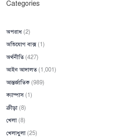
Categories
চাই
না
:
অপরাধ
(2)
বিএনপি
নেতা
অভিযোগ বাক্স
(1)
মীর
অর্থনীতি
(427)
শাহে
আইন আদালত
(1,001)
আলম
আন্তর্জাতিক
(989)
ক্যাম্পাস
(1)
ক্রীড়া
(8)
খেলা
(8)
খেলাধুলা
(25)