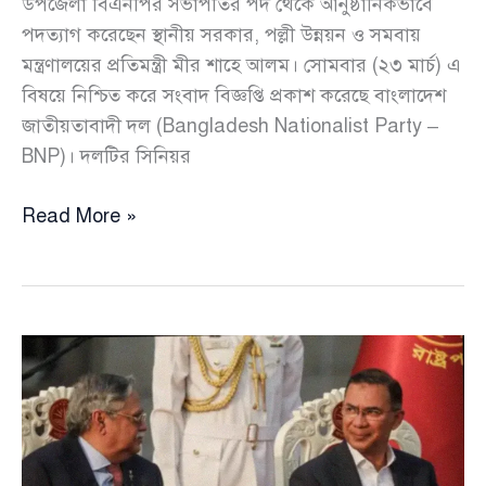
উপজেলা বিএনপির সভাপতির পদ থেকে আনুষ্ঠানিকভাবে
পদত্যাগ করেছেন স্থানীয় সরকার, পল্লী উন্নয়ন ও সমবায়
মন্ত্রণালয়ের প্রতিমন্ত্রী মীর শাহে আলম। সোমবার (২৩ মার্চ) এ
বিষয়ে নিশ্চিত করে সংবাদ বিজ্ঞপ্তি প্রকাশ করেছে বাংলাদেশ
জাতীয়তাবাদী দল (Bangladesh Nationalist Party –
BNP)। দলটির সিনিয়র
শিবগঞ্জ
Read More »
উপজেলা
বিএনপির
সভাপতির
পদ
ছাড়লেন
প্রতিমন্ত্রী
মীর
শাহে