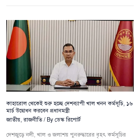
‘কৃষক
কার্ড’
কর্মসূচির
উদ্বোধন
করবেন
প্রধানমন্ত্রী
তারেক
রহমান
কাহারোল থেকেই শুরু হচ্ছে দেশব্যাপী খাল খনন কর্মসূচি, ১৬
মার্চ উদ্বোধন করবেন প্রধানমন্ত্রী
জাতীয়
,
রাজনীতি
/ By
ডেস্ক রিপোর্ট
দেশজুড়ে নদী, খাল ও জলাশয় পুনরুদ্ধারের বৃহৎ কর্মসূচির