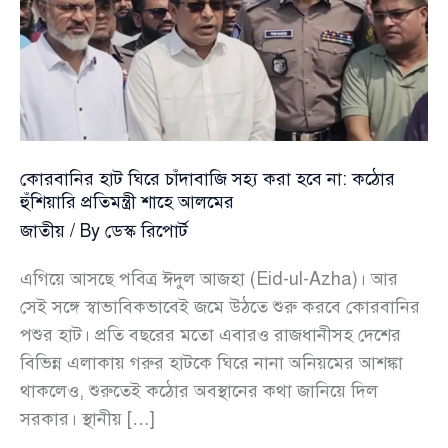
কোরবানির হাট ঘিরে চাঁদাবাজি সহ্য করা হবে না: কঠোর
হুঁশিয়ারি প্রতিমন্ত্রী শাহে আলমের
জাতীয়
/ By
ডেস্ক রিপোর্ট
এগিয়ে আসছে পবিত্র ঈদুল আজহা (Eid-ul-Azha)। আর
সেই সঙ্গে স্বাভাবিকভাবেই জমে উঠতে শুরু করবে কোরবানির
পশুর হাট। প্রতি বছরের মতো এবারও রাজধানীসহ দেশের
বিভিন্ন এলাকায় গরুর হাটকে ঘিরে নানা অনিয়মের আশঙ্কা
থাকলেও, শুরুতেই কঠোর অবস্থানের কথা জানিয়ে দিল
সরকার। স্থানীয় […]