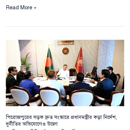
কোরবানির
Read More »
হাট
ঘিরে
চাঁদাবাজি
সহ্য
করা
হবে
না:
কঠোর
হুঁশিয়ারি
প্রতিমন্ত্রী
শাহে
আলমের
পিরোজপুরের সড়ক দ্রুত সংস্কারে প্রধানমন্ত্রীর কড়া নির্দেশ,
দুর্নীতির অভিযোগেও উদ্বেগ