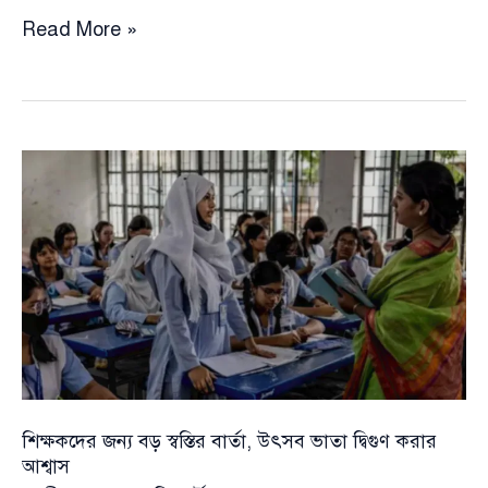
তৃণমূলের
Read More »
সঙ্গে
সংযোগেই
নেতৃত্ব
—
ডিসি
সম্মেলনে
মির্জা
ফখরুলের
বার্তা
শিক্ষকদের জন্য বড় স্বস্তির বার্তা, উৎসব ভাতা দ্বিগুণ করার
আশ্বাস