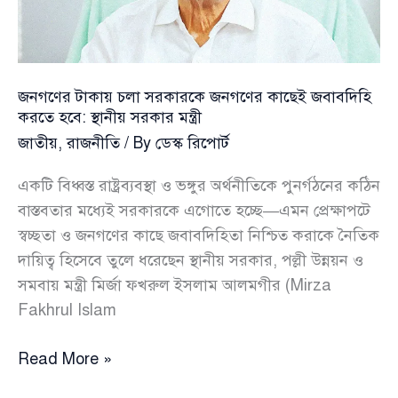
ফ্যামিলি
কার্ড
কর্মসূচির
উদ্বোধনে
জনগণের টাকায় চলা সরকারকে জনগণের কাছেই জবাবদিহি
যাচ্ছেন
করতে হবে: স্থানীয় সরকার মন্ত্রী
তারেক
জাতীয়
,
রাজনীতি
/ By
ডেস্ক রিপোর্ট
রহমান
একটি বিধ্বস্ত রাষ্ট্রব্যবস্থা ও ভঙ্গুর অর্থনীতিকে পুনর্গঠনের কঠিন
বাস্তবতার মধ্যেই সরকারকে এগোতে হচ্ছে—এমন প্রেক্ষাপটে
স্বচ্ছতা ও জনগণের কাছে জবাবদিহিতা নিশ্চিত করাকে নৈতিক
দায়িত্ব হিসেবে তুলে ধরেছেন স্থানীয় সরকার, পল্লী উন্নয়ন ও
সমবায় মন্ত্রী মির্জা ফখরুল ইসলাম আলমগীর (Mirza
Fakhrul Islam
জনগণের
Read More »
টাকায়