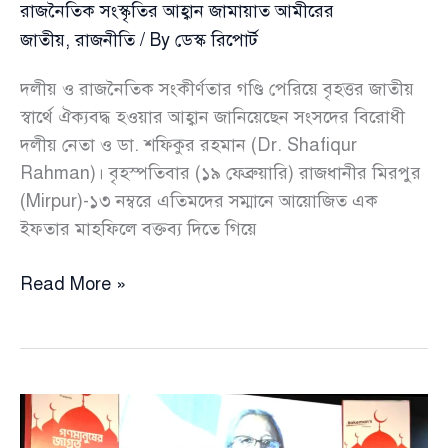
রাজনৈতিক সংস্কৃতির আহ্বান জামায়াত আমীরের
জাতীয়
,
রাজনীতি
/ By
ডেস্ক রিপোর্ট
দলীয় ও রাজনৈতিক সংকীর্ণতার গণ্ডি পেরিয়ে বৃহত্তর জাতীয়
স্বার্থে ঐক্যবদ্ধ হওয়ার আহ্বান জানিয়েছেন সংসদের বিরোধী
দলীয় নেতা ও ডা. শফিকুর রহমান (Dr. Shafiqur
Rahman)। বৃহস্পতিবার (১৯ ফেব্রুয়ারি) রাজধানীর মিরপুর
(Mirpur)-১৩ নম্বরে এতিমদের সম্মানে আয়োজিত এক
ইফতার মাহফিলে বক্তব্য দিতে গিয়ে
এতিমদের
Read More »
মাঝ
থেকেও
একদিন
উঠবে
প্রধানমন্ত্রী