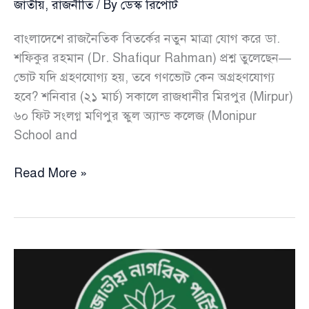
জাতীয়
,
রাজনীতি
/ By
ডেস্ক রিপোর্ট
বাংলাদেশে রাজনৈতিক বিতর্কের নতুন মাত্রা যোগ করে ডা.
শফিকুর রহমান (Dr. Shafiqur Rahman) প্রশ্ন তুলেছেন—
ভোট যদি গ্রহণযোগ্য হয়, তবে গণভোট কেন অগ্রহণযোগ্য
হবে? শনিবার (২১ মার্চ) সকালে রাজধানীর মিরপুর (Mirpur)
৬০ ফিট সংলগ্ন মণিপুর স্কুল অ্যান্ড কলেজ (Monipur
School and
ভোট
Read More »
হালাল
হলে
গণভোট
হারাম
কেন
—
প্রশ্ন