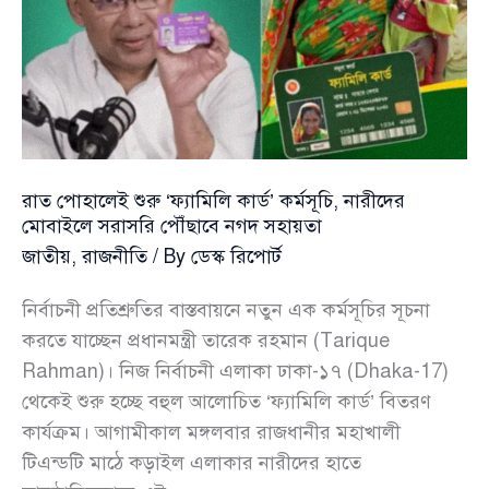
প্রশ্ন
তুললেন
জামায়াত
আমীর
শফিকুর
রহমান
রাত পোহালেই শুরু ‘ফ্যামিলি কার্ড’ কর্মসূচি, নারীদের
মোবাইলে সরাসরি পৌঁছাবে নগদ সহায়তা
জাতীয়
,
রাজনীতি
/ By
ডেস্ক রিপোর্ট
নির্বাচনী প্রতিশ্রুতির বাস্তবায়নে নতুন এক কর্মসূচির সূচনা
করতে যাচ্ছেন প্রধানমন্ত্রী তারেক রহমান (Tarique
Rahman)। নিজ নির্বাচনী এলাকা ঢাকা-১৭ (Dhaka-17)
থেকেই শুরু হচ্ছে বহুল আলোচিত ‘ফ্যামিলি কার্ড’ বিতরণ
কার্যক্রম। আগামীকাল মঙ্গলবার রাজধানীর মহাখালী
টিএন্ডটি মাঠে কড়াইল এলাকার নারীদের হাতে