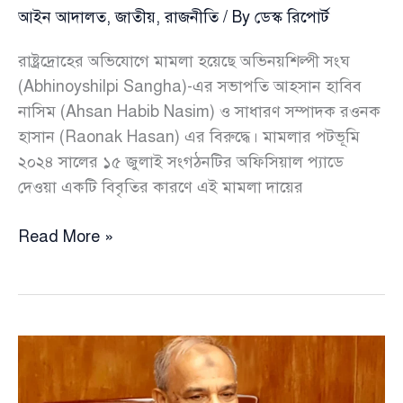
আইন আদালত
,
জাতীয়
,
রাজনীতি
/ By
ডেস্ক রিপোর্ট
রাষ্ট্রদ্রোহের অভিযোগে মামলা হয়েছে অভিনয়শিল্পী সংঘ
(Abhinoyshilpi Sangha)-এর সভাপতি আহসান হাবিব
নাসিম (Ahsan Habib Nasim) ও সাধারণ সম্পাদক রওনক
হাসান (Raonak Hasan) এর বিরুদ্ধে। মামলার পটভূমি
২০২৪ সালের ১৫ জুলাই সংগঠনটির অফিসিয়াল প্যাডে
দেওয়া একটি বিবৃতির কারণে এই মামলা দায়ের
রাষ্ট্রদ্রোহ
Read More »
মামলায়
ফাঁসলেন
রওনক
ও
নাসিম