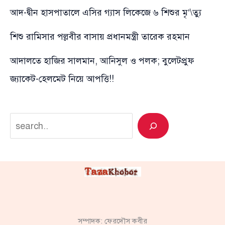
আদ-দ্বীন হাসপাতালে এসির গ্যাস লিকেজে ৬ শিশুর মৃ’\ত্যু
শিশু রামিসার পল্লবীর বাসায় প্রধানমন্ত্রী তারেক রহমান
আদালতে হাজির সালমান, আনিসুল ও পলক; বুলেটপ্রুফ
জ্যাকেট-হেলমেট নিয়ে আপত্তি!!
Search
সম্পাদক: ফেরদৌস কবীর