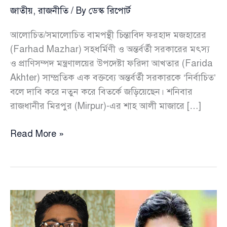
জাতীয়
,
রাজনীতি
/ By
ডেস্ক রিপোর্ট
আলোচিত/সমালোচিত বামপন্থী চিন্তাবিদ ফরহাদ মজহারের
(Farhad Mazhar) সহধর্মিণী ও অন্তর্বর্তী সরকারের মৎস্য
ও প্রাণিসম্পদ মন্ত্রণালয়ের উপদেষ্টা ফরিদা আখতার (Farida
Akhter) সাম্প্রতিক এক বক্তব্যে অন্তর্বর্তী সরকারকে ‘নির্বাচিত’
বলে দাবি করে নতুন করে বিতর্কে জড়িয়েছেন। শনিবার
রাজধানীর মিরপুর (Mirpur)-এর শাহ আলী মাজারে […]
অন্তর্বর্তী
Read More »
সরকারকে
‘নির্বাচিত’
দাবি
করে
বিতর্কে
ফরিদা