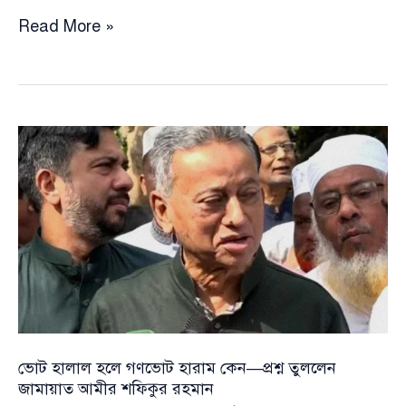
ভোট
Read More »
হালাল
হলে
গণভোট
হারাম
কেন
—
প্রশ্ন
তুললেন
জামায়াত
আমীর
শফিকুর
রহমান
ভোট হালাল হলে গণভোট হারাম কেন—প্রশ্ন তুললেন
জামায়াত আমীর শফিকুর রহমান