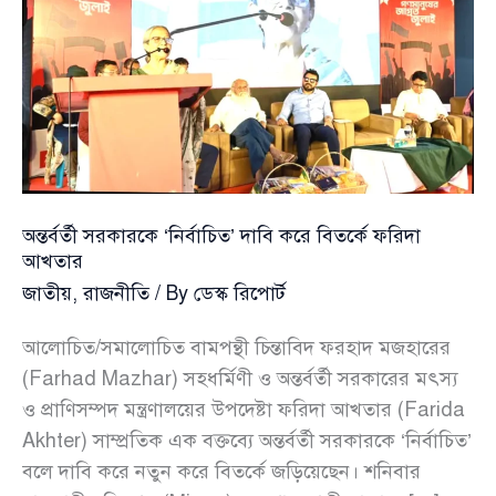
—
রাজনৈতিক
সংস্কৃতির
আহ্বান
জামায়াত
আমীরের
অন্তর্বর্তী সরকারকে ‘নির্বাচিত’ দাবি করে বিতর্কে ফরিদা
আখতার
জাতীয়
,
রাজনীতি
/ By
ডেস্ক রিপোর্ট
আলোচিত/সমালোচিত বামপন্থী চিন্তাবিদ ফরহাদ মজহারের
(Farhad Mazhar) সহধর্মিণী ও অন্তর্বর্তী সরকারের মৎস্য
ও প্রাণিসম্পদ মন্ত্রণালয়ের উপদেষ্টা ফরিদা আখতার (Farida
Akhter) সাম্প্রতিক এক বক্তব্যে অন্তর্বর্তী সরকারকে ‘নির্বাচিত’
বলে দাবি করে নতুন করে বিতর্কে জড়িয়েছেন। শনিবার