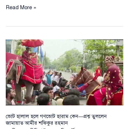
ভোট
Read More »
হালাল
হলে
গণভোট
হারাম
কেন
—
প্রশ্ন
তুললেন
জামায়াত
আমীর
শফিকুর
রহমান
ভোট হালাল হলে গণভোট হারাম কেন—প্রশ্ন তুললেন
জামায়াত আমীর শফিকুর রহমান