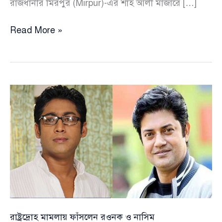
রাজধানীর মিরপুর (Mirpur)-এর শাহ আলী মাজারে […]
অন্তর্বর্তী
Read More »
সরকারকে
‘নির্বাচিত’
দাবি
করে
বিতর্কে
ফরিদা
আখতার
রাষ্ট্রদ্রোহ মামলায় ফাঁসলেন রওনক ও নাসিম