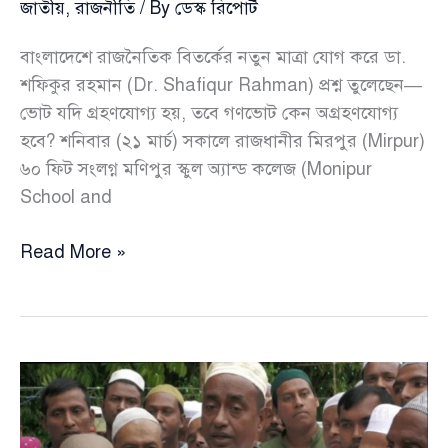
জাতীয়
,
রাজনীতি
/ By
ডেস্ক রিপোর্ট
বাংলাদেশে রাজনৈতিক বিতর্কের নতুন মাত্রা যোগ করে ডা.
শফিকুর রহমান (Dr. Shafiqur Rahman) প্রশ্ন তুলেছেন—
ভোট যদি গ্রহণযোগ্য হয়, তবে গণভোট কেন অগ্রহণযোগ্য
হবে? শনিবার (২১ মার্চ) সকালে রাজধানীর মিরপুর (Mirpur)
৬০ ফিট সংলগ্ন মণিপুর স্কুল অ্যান্ড কলেজ (Monipur
School and
ভোট
Read More »
হালাল
হলে
গণভোট
হারাম
কেন
—
প্রশ্ন