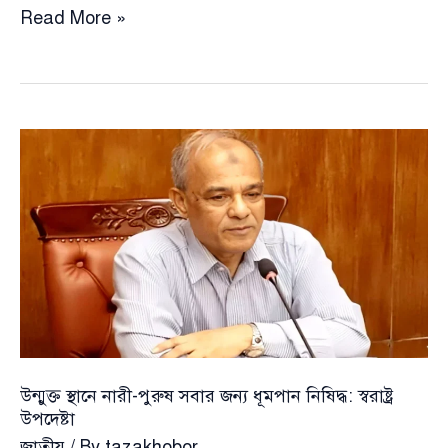
রাষ্ট্রদ্রোহ
Read More »
মামলায়
ফাঁসলেন
রওনক
ও
নাসিম
উন্মুক্ত স্থানে নারী-পুরুষ সবার জন্য ধূমপান নিষিদ্ধ: স্বরাষ্ট্র
উপদেষ্টা
জাতীয়
/ By
tazakhobor