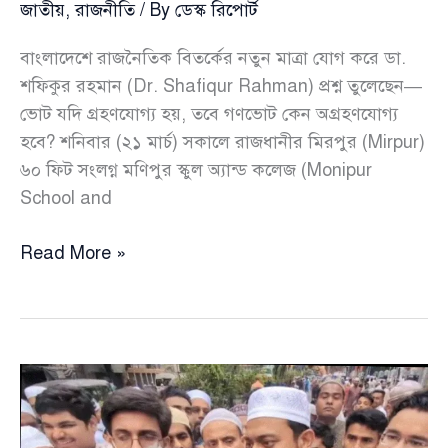
জাতীয়
,
রাজনীতি
/ By
ডেস্ক রিপোর্ট
বাংলাদেশে রাজনৈতিক বিতর্কের নতুন মাত্রা যোগ করে ডা.
শফিকুর রহমান (Dr. Shafiqur Rahman) প্রশ্ন তুলেছেন—
ভোট যদি গ্রহণযোগ্য হয়, তবে গণভোট কেন অগ্রহণযোগ্য
হবে? শনিবার (২১ মার্চ) সকালে রাজধানীর মিরপুর (Mirpur)
৬০ ফিট সংলগ্ন মণিপুর স্কুল অ্যান্ড কলেজ (Monipur
School and
ভোট
Read More »
হালাল
হলে
গণভোট
হারাম
কেন
—