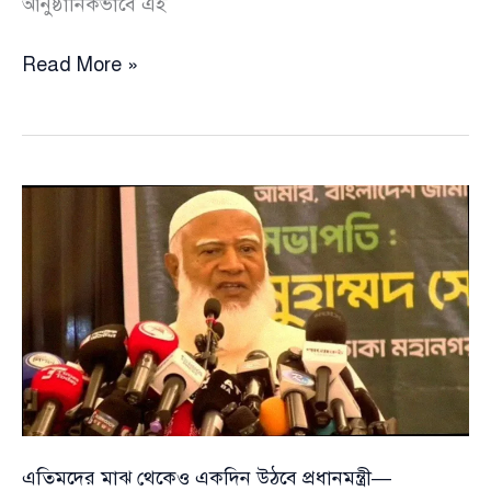
আনুষ্ঠানিকভাবে এই
রাত
Read More »
পোহালেই
শুরু
‘ফ্যামিলি
কার্ড’
কর্মসূচি,
নারীদের
মোবাইলে
সরাসরি
পৌঁছাবে
নগদ
সহায়তা
এতিমদের মাঝ থেকেও একদিন উঠবে প্রধানমন্ত্রী—