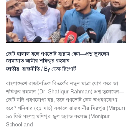
প্রশ্ন
তুললেন
জামায়াত
আমীর
শফিকুর
রহমান
ভোট হালাল হলে গণভোট হারাম কেন—প্রশ্ন তুললেন
জামায়াত আমীর শফিকুর রহমান
জাতীয়
,
রাজনীতি
/ By
ডেস্ক রিপোর্ট
বাংলাদেশে রাজনৈতিক বিতর্কের নতুন মাত্রা যোগ করে ডা.
শফিকুর রহমান (Dr. Shafiqur Rahman) প্রশ্ন তুলেছেন—
ভোট যদি গ্রহণযোগ্য হয়, তবে গণভোট কেন অগ্রহণযোগ্য
হবে? শনিবার (২১ মার্চ) সকালে রাজধানীর মিরপুর (Mirpur)
৬০ ফিট সংলগ্ন মণিপুর স্কুল অ্যান্ড কলেজ (Monipur
School and