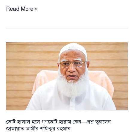
ভোট
Read More »
হালাল
হলে
গণভোট
হারাম
কেন
—
প্রশ্ন
তুললেন
জামায়াত
আমীর
শফিকুর
রহমান
ভোট হালাল হলে গণভোট হারাম কেন—প্রশ্ন তুললেন
জামায়াত আমীর শফিকুর রহমান