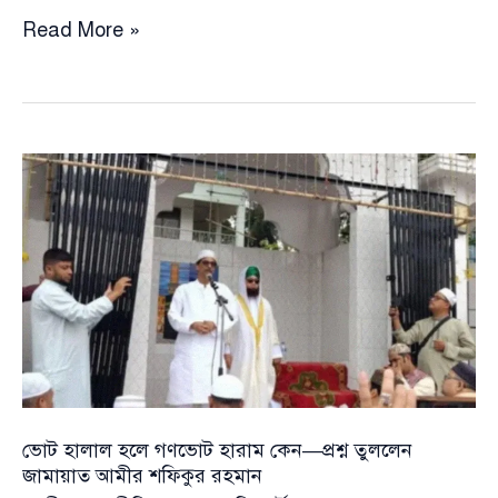
ভোট
Read More »
হালাল
হলে
গণভোট
হারাম
কেন
—
প্রশ্ন
তুললেন
জামায়াত
আমীর
শফিকুর
রহমান
ভোট হালাল হলে গণভোট হারাম কেন—প্রশ্ন তুললেন
জামায়াত আমীর শফিকুর রহমান