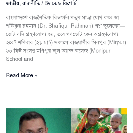
জাতীয়
,
রাজনীতি
/ By
ডেস্ক রিপোর্ট
বাংলাদেশে রাজনৈতিক বিতর্কের নতুন মাত্রা যোগ করে ডা.
শফিকুর রহমান (Dr. Shafiqur Rahman) প্রশ্ন তুলেছেন—
ভোট যদি গ্রহণযোগ্য হয়, তবে গণভোট কেন অগ্রহণযোগ্য
হবে? শনিবার (২১ মার্চ) সকালে রাজধানীর মিরপুর (Mirpur)
৬০ ফিট সংলগ্ন মণিপুর স্কুল অ্যান্ড কলেজ (Monipur
School and
ভোট
Read More »
হালাল
হলে
গণভোট
হারাম
কেন
—