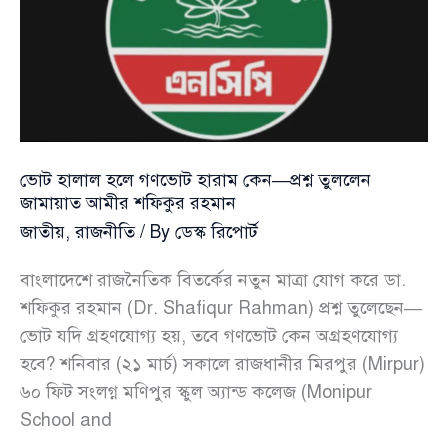
তুললেন
জামায়াত
আমীর
শফিকুর
রহমান
ভোট হালাল হলে গণভোট হারাম কেন—প্রশ্ন তুললেন
জামায়াত আমীর শফিকুর রহমান
জাতীয়
,
রাজনীতি
/ By
ডেস্ক রিপোর্ট
বাংলাদেশে রাজনৈতিক বিতর্কের নতুন মাত্রা যোগ করে ডা.
শফিকুর রহমান (Dr. Shafiqur Rahman) প্রশ্ন তুলেছেন—
ভোট যদি গ্রহণযোগ্য হয়, তবে গণভোট কেন অগ্রহণযোগ্য
হবে? শনিবার (২১ মার্চ) সকালে রাজধানীর মিরপুর (Mirpur)
৬০ ফিট সংলগ্ন মণিপুর স্কুল অ্যান্ড কলেজ (Monipur
School and