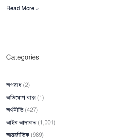
এবারের
Read More »
পুলিশের
পদক
তালিকায়
সাবেক
ছাত্রলীগ
Categories
নেতা
,
বিতর্কিত
অপরাধ
(2)
পুলিশ
অফিসার
অভিযোগ বাক্স
(1)
মনিরুল
অর্থনীতি
(427)
হক
ডাবলু!!
আইন আদালত
(1,001)
আন্তর্জাতিক
(989)