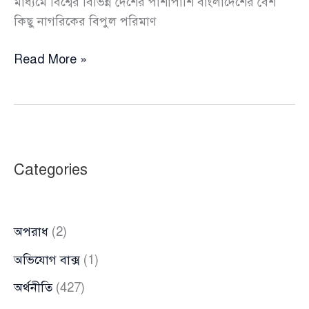
মাধ্যমে বিশ্বের বিভিন্ন দেশের পাশাপাশি বাংলাদেশের বেশ
কিছু নাগরিকের বিপুল পরিমাণ
সুইস
Read More »
ব্যাংকে
৮
পরিবারের
৩৬০০
কোটি
Categories
টাকা
গচ্ছিত:
কারা
অপরাধ
(2)
এই
বাংলাদেশিরা?
অভিযোগ বাক্স
(1)
অর্থনীতি
(427)