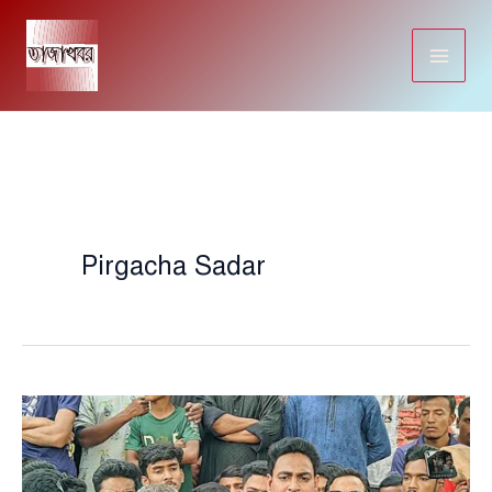
Skip
to
content
Pirgacha Sadar