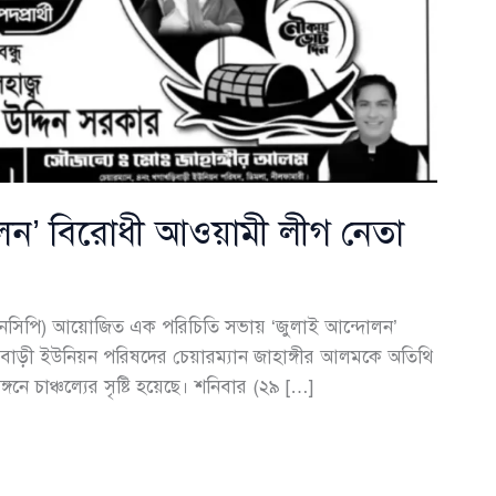
োলন’ বিরোধী আওয়ামী লীগ নেতা
(এনসিপি) আয়োজিত এক পরিচিতি সভায় ‘জুলাই আন্দোলন’
াড়ী ইউনিয়ন পরিষদের চেয়ারম্যান জাহাঙ্গীর আলমকে অতিথি
নে চাঞ্চল্যের সৃষ্টি হয়েছে। শনিবার (২৯ […]