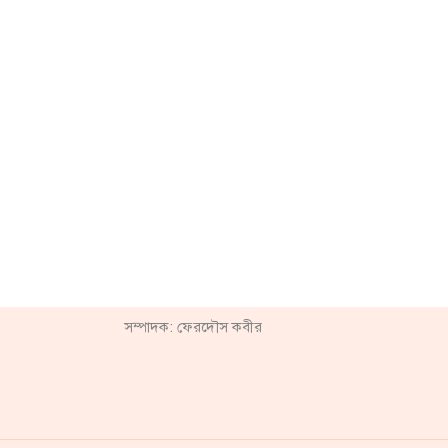
সম্পাদক: ফেরদৌস কবীর