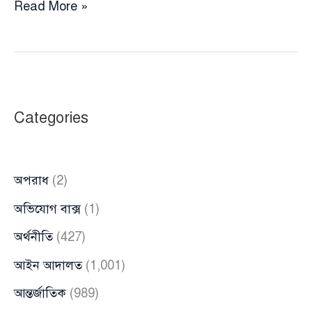
বালু
Read More »
সরানোর
কথা
বলে
আ’লীগের
মিছিলে,
Categories
কারাগারে
১০
মাটিকাটা
অপরাধ
(2)
শ্রমিক
অভিযোগ বাক্স
(1)
অর্থনীতি
(427)
আইন আদালত
(1,001)
আন্তর্জাতিক
(989)