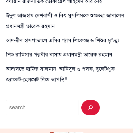
বর্ষীয়ান রাজনীতিক তোফায়েল আহমেদ আর নেই
ঈদুল আজহায় দেশবাসী ও বিশ্ব মুসলিমকে শুভেচ্ছা জানালেন
প্রধানমন্ত্রী তারেক রহমান
আদ-দ্বীন হাসপাতালে এসির গ্যাস লিকেজে ৬ শিশুর মৃ’\ত্যু
শিশু রামিসার পল্লবীর বাসায় প্রধানমন্ত্রী তারেক রহমান
আদালতে হাজির সালমান, আনিসুল ও পলক; বুলেটপ্রুফ
জ্যাকেট-হেলমেট নিয়ে আপত্তি!!
Search