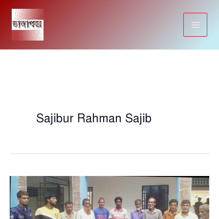
Skip
to
content
Sajibur Rahman Sajib