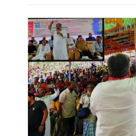
ডাক
পেলেন
শরীফুল
আলম