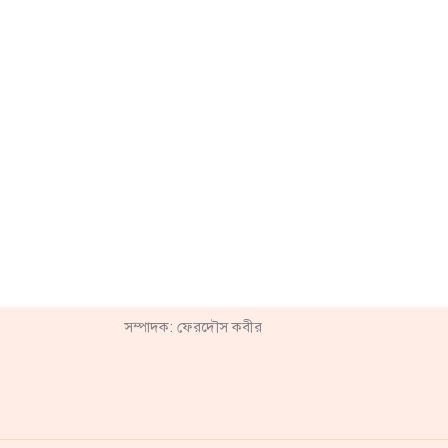
সম্পাদক: ফেরদৌস কবীর