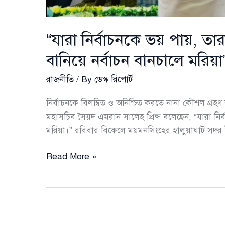
“যারা নির্বাচনকে ভয় পায়, তার
বানিয়ে নর্বাচন বানচালে মরিয়া
রাজনীতি
/ By
ডেস্ক রিপোর্ট
নির্বাচনকে বিলম্বিত ও অনিশ্চিত করতে নানা কৌশল গ্র
মহাসচিব সৈয়দ এমরান সালেহ প্রিন্স বলেছেন, “যারা নির্ব
মরিয়া।” রবিবার বিকেলে ময়মনসিংহের হালুয়াঘাট সদ
“যারা
Read More »
নির্বাচনকে
ভয়
পায়,
তারাই
এখন