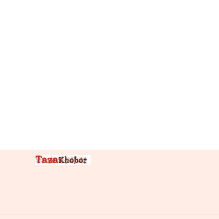
‘নন
ইস্যু’কে
‘ইস্যু’
বানিয়ে
নর্বাচন
বানচালে
মরিয়া”