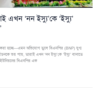
াই এখন ‘নন ইস্যু’কে ‘ইস্যু’
”
হণ করা হচ্ছে—এমন অভিযোগ তুলে বিএনপির (BNP) যুগ্ম
াচনকে ভয় পায়, তারাই এখন ‘নন ইস্যু’কে ‘ইস্যু’ বানাতে
র ইউনিয়নের বিএনপির এক