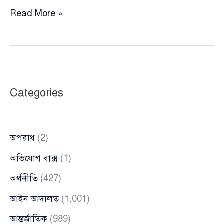
শ্রমিকদের
Read More »
অনুরোধে
মে
দিবসের
সমাবেশে
গান
Categories
গাইলেন
বেবী
নাজনীন
অপরাধ
(2)
অভিযোগ বাক্স
(1)
অর্থনীতি
(427)
আইন আদালত
(1,001)
আন্তর্জাতিক
(989)