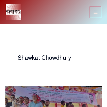
Skip
to
content
Shawkat Chowdhury