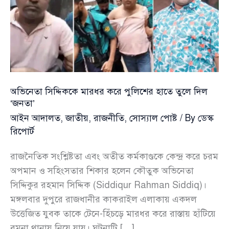
অভিনেতা সিদ্দিককে মারধর করে পুলিশের হাতে তুলে দিল
‘জনতা’
আইন আদালত
,
জাতীয়
,
রাজনীতি
,
সোস্যাল পোষ্ট
/ By
ডেস্ক
রিপোর্ট
রাজনৈতিক সংশ্লিষ্টতা এবং অতীত কর্মকাণ্ডকে কেন্দ্র করে চরম
অপমান ও সহিংসতার শিকার হলেন কৌতুক অভিনেতা
সিদ্দিকুর রহমান সিদ্দিক (Siddiqur Rahman Siddiq)।
মঙ্গলবার দুপুরে রাজধানীর কাকরাইল এলাকায় একদল
উত্তেজিত যুবক তাকে টেনে-হিঁচড়ে মারধর করে রাস্তায় হাঁটিয়ে
রমনা থানায় নিয়ে যায়। ঘটনাটি […]