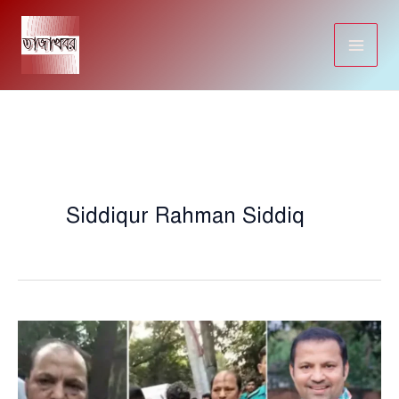
Skip
to
content
Siddiqur Rahman Siddiq