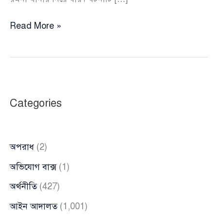
অভিনেতা
Read More »
সিদ্দিককে
মারধর
করে
পুলিশের
হাতে
Categories
তুলে
দিল
‘জনতা’
অপরাধ
(2)
অভিযোগ বাক্স
(1)
অর্থনীতি
(427)
আইন আদালত
(1,001)