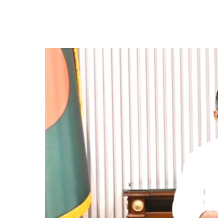
রেল
যোগাযোগে
ডাবল
লাইন
সম্প্রসারণের
উদ্যোগ
জোরদার:
দ্রুত
উন্নয়নের
প্রতিশ্রুতি
দিলেন
প্রধানমন্ত্রী