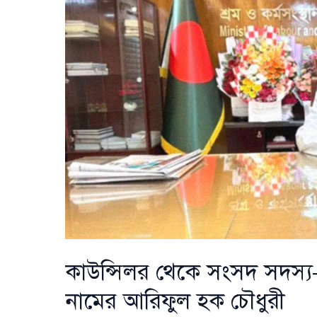
প্রজ্ঞাপন
জারি
কাউন্সিলর থেকে সংসদ সদস্য
নামের আরিফুল হক চৌধুরী