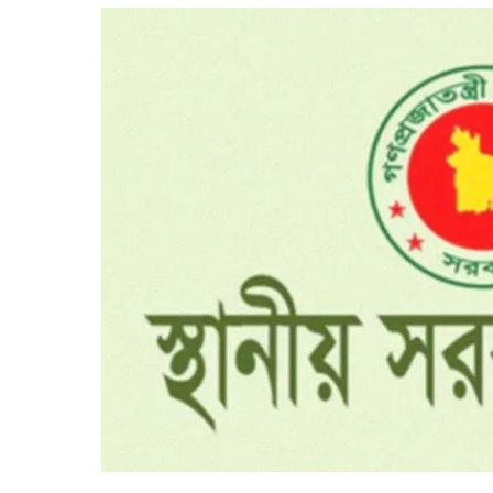
দিন
—
মাজার
জিয়ারত
থেকে
উন্নয়ন
প্রকল্প
উদ্বোধন