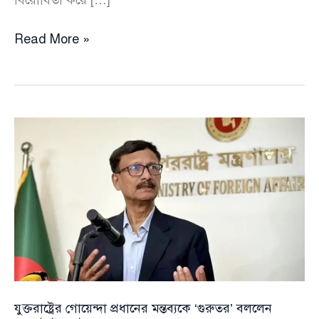
বিবেকের
Read More »
তাড়নায়
ইরান
যু’\দ্ধের
প্রতিবাদে
মার্কিন
শীর্ষ
নিরাপত্তা
কর্মকর্তার
পদত্যাগ
যুক্তরাষ্ট্রের গোয়েন্দা প্রধানের মন্তব্যকে ‘গুরুতর’ বললেন