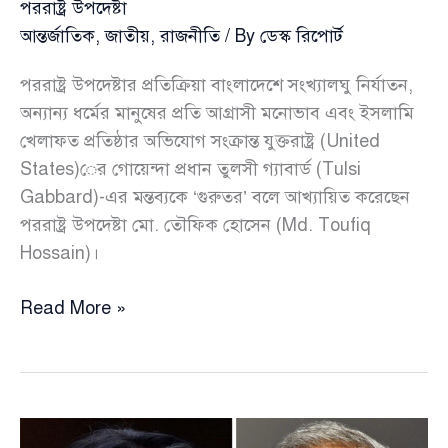
পররাষ্ট্র উপদেষ্টা
আন্তর্জাতিক
,
জাতীয়
,
রাজনীতি
/ By
ডেস্ক রিপোর্ট
পররাষ্ট্র উপদেষ্টার প্রতিক্রিয়া বাংলাদেশে সংখ্যালঘু নির্যাতন,
অন্যান্য ধর্মের মানুষের প্রতি আগ্রাসী মনোভাব এবং ইসলামি
খেলাফত প্রতিষ্ঠার অভিযোগ সংক্রান্ত যুক্তরাষ্ট্র (United
States)ের গোয়েন্দা প্রধান তুলসী গ্যাবার্ড (Tulsi
Gabbard)-এর মন্তব্যকে ‘গুরুতর’ বলে আখ্যায়িত করেছেন
পররাষ্ট্র উপদেষ্টা মো. তৌফিক হোসেন (Md. Toufiq
Hossain)।
যুক্তরাষ্ট্রের
Read More »
গোয়েন্দা
প্রধানের
মন্তব্যকে
‘গুরুতর’
বললেন