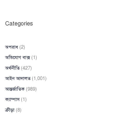
সফরের
মধ্যেই
নাগপুরে
Categories
হিন্দুত্ববাদীদের
সহিংস
তাণ্ডব,
অপরাধ
(2)
জারি
১৪৪
অভিযোগ বাক্স
(1)
ধারা
অর্থনীতি
(427)
আইন আদালত
(1,001)
আন্তর্জাতিক
(989)
ক্যাম্পাস
(1)
ক্রীড়া
(8)