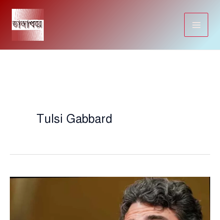
Skip
to
content
Tulsi Gabbard