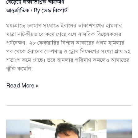
বেড়েছে লক্ষ্যভিত্তিক আক্রমণ
আন্তর্জাতিক
/ By
ডেস্ক রিপোর্ট
মধ্যপ্রাচ্যে চলমান সংঘাতে ইরানের আকাশপথের হামলার
মাত্রা নাটকীয়ভাবে কমে গেছে বলে সামরিক বিশ্লেষকদের
পর্যবেক্ষণ। ২৮ ফেব্রুয়ারির বিশাল আকারের প্রথম হামলার
পর থেকে ইরানের ক্ষেপণাস্ত্র ও ড্রোন নিক্ষেপের সংখ্যা প্রায় ৯২
শতাংশ কমে গেছে। তবে হামলার পরিমাণ কমলেও আঘাতের
ঝুঁকি কমেনি;
ইরানের
Read More »
আকাশপথের
হামলা
কমেছে
৯২%:
কৌশল
বদলে