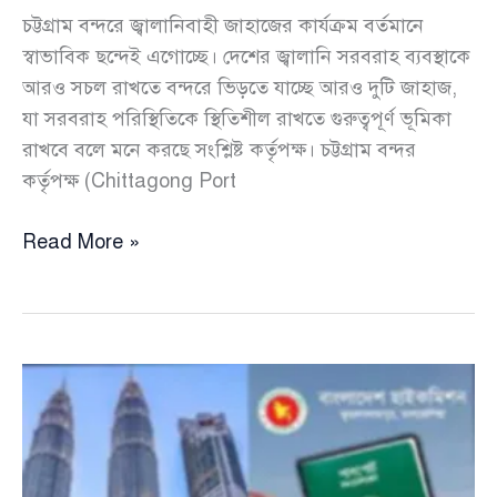
চট্টগ্রাম বন্দরে জ্বালানিবাহী জাহাজের কার্যক্রম বর্তমানে
স্বাভাবিক ছন্দেই এগোচ্ছে। দেশের জ্বালানি সরবরাহ ব্যবস্থাকে
আরও সচল রাখতে বন্দরে ভিড়তে যাচ্ছে আরও দুটি জাহাজ,
যা সরবরাহ পরিস্থিতিকে স্থিতিশীল রাখতে গুরুত্বপূর্ণ ভূমিকা
রাখবে বলে মনে করছে সংশ্লিষ্ট কর্তৃপক্ষ। চট্টগ্রাম বন্দর
কর্তৃপক্ষ (Chittagong Port
জ্বালানি
Read More »
সরবরাহে
গতি
আনতে
চট্টগ্রাম
বন্দরে
আসছে
আরও
দুই