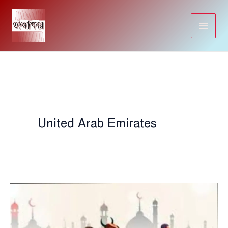
Skip
to
content
United Arab Emirates