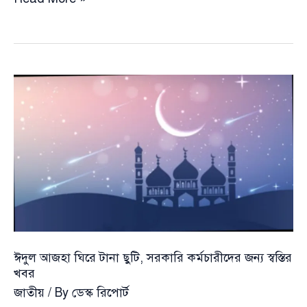
দেশে
ঘোষণা
—
ঈদুল
আজহার
সম্ভাব্য
তারিখ
নিয়ে
স্পষ্ট
হচ্ছে
চিত্র
ঈদুল আজহা ঘিরে টানা ছুটি, সরকারি কর্মচারীদের জন্য স্বস্তির
খবর
জাতীয়
/ By
ডেস্ক রিপোর্ট