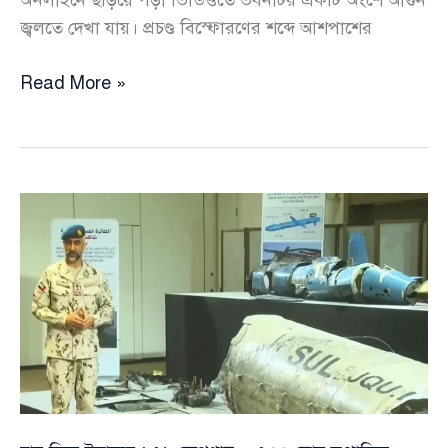
জ্বলতে দেখা যায়। প্রচণ্ড বিস্ফোরণের শব্দে আশপাশের
দুবাইয়ে
Read More »
মার্কিন
কনস্যুলেটে
ইরানের
ড্রোন
হামলা