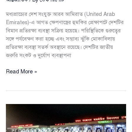
আমিরাত
সরকারের
মধ্যপ্রাচ্যের দেশ সংযুক্ত আরব আমিরাত (United Arab
Emirates)-এ আগত ক্ষেপণাস্ত্রের হুমকির প্রেক্ষাপটে দেশটির
বিমান প্রতিরক্ষা ব্যবস্থা সক্রিয় হয়েছে। পরিস্থিতিকে গুরুত্বের
সঙ্গে পর্যবেক্ষণ করা হচ্ছে এবং সম্ভাব্য ঝুঁকি মোকাবিলায়
প্রতিরক্ষা ব্যবস্থা সতর্ক অবস্থানে রয়েছে। দেশটির জাতীয়
জরুরি সংকট ও দুর্যোগ ব্যবস্থাপনা
নতুন
Read More »
করে
সংযুক্ত
আরব
আমিরাতে
ইরানের
হামলা,
নাগরিকদের