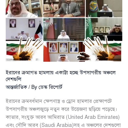
প্রবাসী
বাংলাদেশির
চাকরি
ও
রেমিট্যান্স
প্রবাহ
ইরানের ক্রমাগত হামলায় একাট্টা হচ্ছে উপসাগরীয় অঞ্চলে
দেশগুলি
আন্তর্জাতিক
/ By
ডেস্ক রিপোর্ট
ইরানের ক্রমবর্ধমান ক্ষেপণাস্ত্র ও ড্রোন হামলার প্রেক্ষাপটে
উপসাগরীয় অঞ্চলজুড়ে নতুন করে উত্তেজনা ছড়িয়ে পড়েছে।
কাতার, সংযুক্ত আরব আমিরাত (United Arab Emirates)
এবং সৌদি আরব (Saudi Arabia)সহ এ অঞ্চলের দেশগুলো