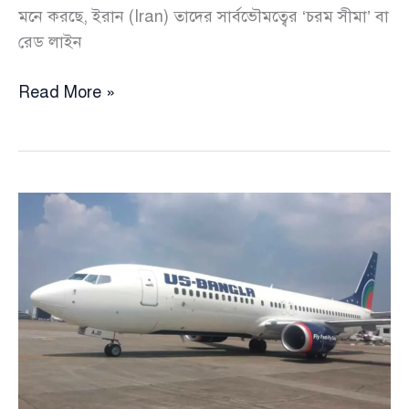
মনে করছে, ইরান (Iran) তাদের সার্বভৌমত্বের ‘চরম সীমা’ বা
রেড লাইন
ইরানের
Read More »
ক্রমাগত
হামলায়
একাট্টা
হচ্ছে
উপসাগরীয়
অঞ্চলে
দেশগুলি