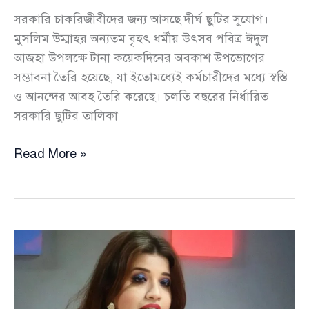
সরকারি চাকরিজীবীদের জন্য আসছে দীর্ঘ ছুটির সুযোগ।
মুসলিম উম্মাহর অন্যতম বৃহৎ ধর্মীয় উৎসব পবিত্র ঈদুল
আজহা উপলক্ষে টানা কয়েকদিনের অবকাশ উপভোগের
সম্ভাবনা তৈরি হয়েছে, যা ইতোমধ্যেই কর্মচারীদের মধ্যে স্বস্তি
ও আনন্দের আবহ তৈরি করেছে। চলতি বছরের নির্ধারিত
সরকারি ছুটির তালিকা
ঈদুল
Read More »
আজহা
ঘিরে
টানা
ছুটি,
সরকারি
কর্মচারীদের
জন্য
স্বস্তির