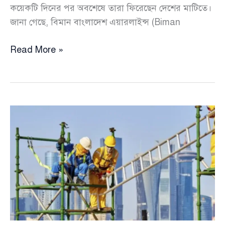
কয়েকটি দিনের পর অবশেষে তারা ফিরেছেন দেশের মাটিতে।
জানা গেছে, বিমান বাংলাদেশ এয়ারলাইন্স (Biman
দুবাইয়ে
Read More »
আটকে
পড়া
বিমানের
২৭
ক্রুকে
দেশে
ফিরিয়ে
আনলো
ইউএস-
বাংলা