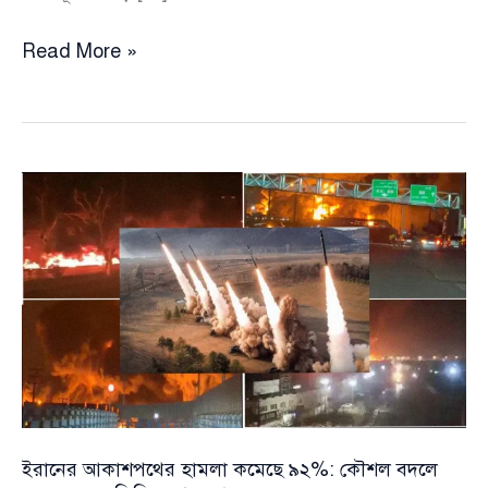
মধ্যপ্রাচ্যে
Read More »
সংকট:
১২
দিনে
ঢাকায়
বাতিল
৩৯১
আন্তর্জাতিক
ফ্লাইট
ইরানের আকাশপথের হামলা কমেছে ৯২%: কৌশল বদলে