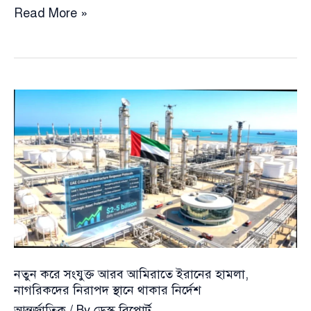
আটকে
Read More »
পড়া
প্রবাসীদের
জন্য
বিশেষ
অনুমতি:
রেসিডেন্সি
ভিসা
শেষ
হলেও
আমিরাতে
ফিরতে
পারবো
—
নতুন করে সংযুক্ত আরব আমিরাতে ইরানের হামলা,
ঘোষণা
নাগরিকদের নিরাপদ স্থানে থাকার নির্দেশ
আরব
আন্তর্জাতিক
/ By
ডেস্ক রিপোর্ট