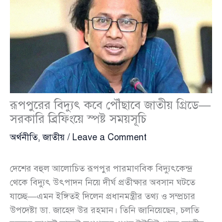
রূপপুরের বিদ্যুৎ কবে পৌঁছাবে জাতীয় গ্রিডে—
সরকারি ব্রিফিংয়ে স্পষ্ট সময়সূচি
অর্থনীতি
,
জাতীয়
/
Leave a Comment
দেশের বহুল আলোচিত রূপপুর পারমাণবিক বিদ্যুৎকেন্দ্র
থেকে বিদ্যুৎ উৎপাদন নিয়ে দীর্ঘ প্রতীক্ষার অবসান ঘটতে
যাচ্ছে—এমন ইঙ্গিতই দিলেন প্রধানমন্ত্রীর তথ্য ও সম্প্রচার
উপদেষ্টা ডা. জাহেদ উর রহমান। তিনি জানিয়েছেন, চলতি