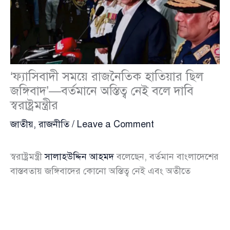
‘ফ্যাসিবাদী সময়ে রাজনৈতিক হাতিয়ার ছিল
জঙ্গিবাদ’—বর্তমানে অস্তিত্ব নেই বলে দাবি
স্বরাষ্ট্রমন্ত্রীর
জাতীয়
,
রাজনীতি
/
Leave a Comment
স্বরাষ্ট্রমন্ত্রী
সালাহউদ্দিন আহমদ
বলেছেন, বর্তমান বাংলাদেশের
বাস্তবতায় জঙ্গিবাদের কোনো অস্তিত্ব নেই এবং অতীতে
ফ্যাসিবাদী শাসনামলে রাজনৈতিক ফায়দা হাসিলের জন্য এই
শব্দটি ইচ্ছাকৃতভাবে ব্যবহার করা হয়েছিল।
মঙ্গলবার (২৮ এপ্রিল) দুপুরে রাজধানীর আগারগাঁওয়ে