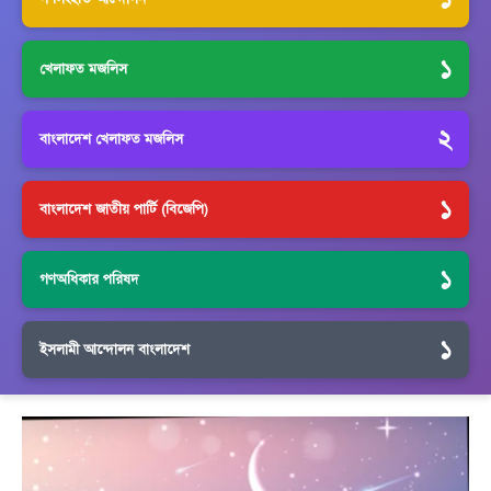
১
খেলাফত মজলিস
২
বাংলাদেশ খেলাফত মজলিস
১
বাংলাদেশ জাতীয় পার্টি (বিজেপি)
১
গণঅধিকার পরিষদ
১
ইসলামী আন্দোলন বাংলাদেশ