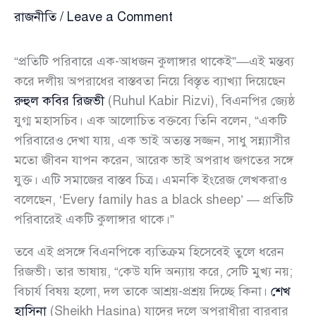
রাজনীতি
/
Leave a Comment
“প্রতিটি পরিবারে এক-আধজন কুলাঙ্গার থাকেই”—এই মন্তব্য
করে দলীয় অপরাধের বাস্তবতা নিয়ে বিস্তৃত ব্যাখ্যা দিয়েছেন
রুহুল কবির রিজভী
(Ruhul Kabir Rizvi), বিএনপির জ্যেষ্ঠ
যুগ্ম মহাসচিব। এক আলোচিত বক্তব্যে তিনি বলেন, “একটি
পরিবারেও দেখা যায়, এক ভাই অত্যন্ত সজ্জন, সাধু সন্ন্যাসীর
মতো জীবন যাপন করেন, আরেক ভাই অপরাধ জগতের সঙ্গে
যুক্ত। এটি সমাজের বাস্তব চিত্র। এমনকি ইংরেজ লেখকরাও
বলেছেন, ‘Every family has a black sheep’ — প্রতিটি
পরিবারেই একটি কুলাঙ্গার থাকে।”
তবে এই প্রসঙ্গে বিএনপিকে ব্যতিক্রম হিসেবেই তুলে ধরেন
রিজভী। তার ভাষায়, “কেউ যদি অন্যায় করে, সেটি মুখ্য নয়;
বিচার্য বিষয় হলো, দল তাকে আশ্রয়-প্রশ্রয় দিচ্ছে কিনা।
শেখ
হাসিনা
(Sheikh Hasina) যাদের দলে অপরাধীরা বারবার