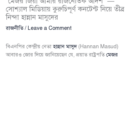
“মেজর জিয়া আমার রাজনৈতিক আদর্শ” —
সোশ্যাল মিডিয়ায় কুরুচিপূর্ণ কনটেন্ট নিয়ে তীব্র
নিন্দা হান্নান মাসুদের
রাজনীতি
/
Leave a Comment
বিএনপির কেন্দ্রীয় নেতা
হান্নান মাসুদ
(Hannan Masud)
আবারও জোর দিয়ে জানিয়েছেন যে, প্রয়াত রাষ্ট্রপতি
মেজর
জিয়াউর রহমান
(Ziaur Rahman) তার রাজনৈতিক আদর্শ।
সম্প্রতি নিজের ব্যক্তিগত ফেসবুক পেজে দেওয়া এক পোস্টে
হান্নান মাসুদ লেখেন, “আগেও বলেছি, এখনও বলছি—মেজর
জিয়া আমার রাজনৈতিক আদর্শ। ওনার থেকেই শিখেছি
দেশমাতৃকা ও মানুষের সাথে মাটির মতো মিশে যেতে।”
তিনি আরও বলেন, “এই দেশের মানুষ জানে কে কাকে
অনুসরণ করে। মেজর জিয়া ছিলেন একজন প্রকৃত দেশপ্রেমিক,
তাঁর রাজনৈতিক দর্শন এবং আদর্শ আজও আমাদের পথ