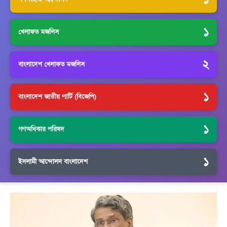
১
খেলাফত মজলিস
২
বাংলাদেশ খেলাফত মজলিস
১
বাংলাদেশ জাতীয় পার্টি (বিজেপি)
১
গণঅধিকার পরিষদ
১
ইসলামী আন্দোলন বাংলাদেশ