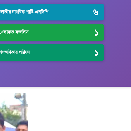
৬
জাতীয় নাগরিক পার্টি-এনসিপি
১
খেলাফত মজলিস
১
গণঅধিকার পরিষদ