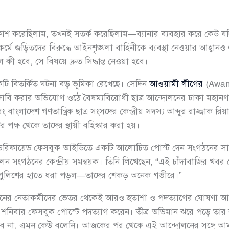
শ করেছিলাম, তখনই সতর্ক করেছিলাম—ব্যানার ব্যবহার করে কেউ যদি 
 জড়িতদের বিরুদ্ধে আইনশৃঙ্খলা বাহিনীকে ব্যবস্থা নেওয়ার আহ্বানও জা
ী হবে, সে বিষয়ে দ্রুত সিদ্ধান্ত নেওয়া হবে।
টি বিতর্কিত ঘটনা বড় ভূমিকা রেখেছে। সেদিন
আওয়ামী লীগের
(Awami
াবি করার অভিযোগ ওঠে বৈষম্যবিরোধী ছাত্র আন্দোলনের ঢাকা মহানগরের
াংলাদেশ গণতান্ত্রিক ছাত্র সংসদের কেন্দ্রীয় সদস্য আব্দুর রাজ্জাক র
র পক্ষ থেকে তাদের স্থায়ী বহিস্কার করা হয়।
িজের ভেরিফায়েড ফেসবুক আইডিতে একটি আলোচিত পোস্ট দেন সংগঠনের স
িলেন সংগঠনের কেন্দ্রীয় সমন্বয়ক। তিনি লিখেছেন, “এই চাঁদাবাজির খ
ার পুলিশের হাতে ধরা পড়ল—তাদের শেকড় অনেক গভীরে।”
গঠনের নেতাকর্মীদের ভেতর থেকেই আরও হতাশা ও পদত্যাগের ঘোষণা আসত
া শনিবার ফেসবুক পোস্টে পদত্যাগ করেন। তীব্র অভিমান ঝরে পড়ে তার 
ে হবে না, এমন কেউ বলেনি। আজকের পর থেকে এই আন্দোলনের সঙ্গে আম