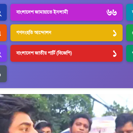
২
৬৬
বাংলাদেশ জামায়াতে ইসলামী
৭
১
গণসংহতি আন্দোলন
২
১
বাংলাদেশ জাতীয় পার্টি (বিজেপি)
১