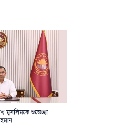
ব মুসলিমকে শুভেচ্ছা
 রহমান