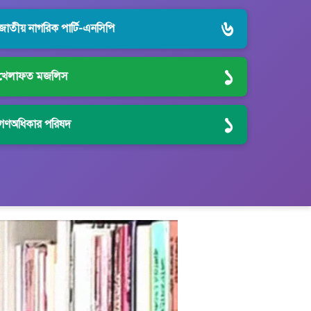
৬
জাতীয় নাগরিক পার্টি-এনসিপি
১
খেলাফত মজলিস
১
গণঅধিকার পরিষদ