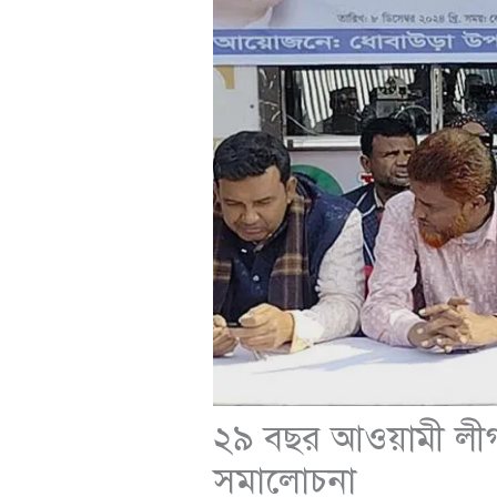
২৯ বছর আওয়ামী লীগক
সমালোচনা