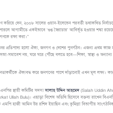
্মরণ করিয়ে দেন, ২০০৮ সালের ওয়ান-ইলেভেন পরবর্তী তথাকথিত নির্বাচ
রলে আগামীতে একইভাবে ‘গুপ্ত স্বৈরাচার’ আবির্ভূত হওয়ার শঙ্কা রয়
নগণকে রক্ষা করা।”
র প্রতিপাদ্য হলো ঐক্য, জনগণ ও দেশের পুনর্গঠন। এজন্য প্রথম কা
ভা-সমাবেশ নয়, ঘরে ঘরে পৌঁছে বলতে হবে—শিক্ষা, স্বাস্থ্য ও অন্যান্য প
নেতাকর্মীকে ঐক্যবদ্ধ করে জনগণের পাশে দাঁড়ানোই এখন মূল লক্ষ্য। 
বিএনপির স্থায়ী কমিটির সদস্য
সালাহ উদ্দিন আহমেদ
(Salah Uddin Ahme
kat Ullah Bulu)। এছাড়া বিশেষ অতিথি হিসেবে বক্তব্য রাখেন বিএন
 এমপি হাজী আমিন উর রশিদ ইয়াছিন এবং কুমিল্লা বিভাগীয় সাংগঠনিক 