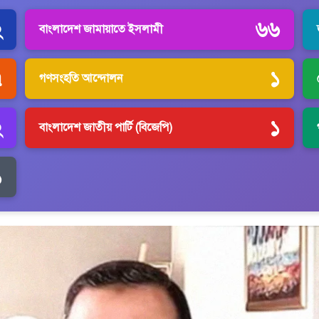
২
৬৬
বাংলাদেশ জামায়াতে ইসলামী
৭
১
গণসংহতি আন্দোলন
২
১
বাংলাদেশ জাতীয় পার্টি (বিজেপি)
১