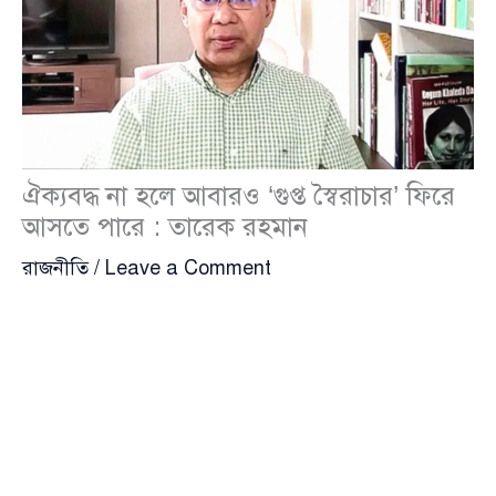
ঐক্যবদ্ধ না হলে আবারও ‘গুপ্ত স্বৈরাচার’ ফিরে
আসতে পারে : তারেক রহমান
রাজনীতি
/
Leave a Comment
ঐক্যবদ্ধ হতে না পারলে আবারও ‘গুপ্ত স্বৈরাচারের’ আবির্ভাব
ঘটতে পারে বলে সতর্ক করেছেন
তারেক রহমান
(Tarique
Rahman)। শনিবার (২৭ সেপ্টেম্বর) বিকেলে ঐতিহাসিক
কুমিল্লা টাউন হল মাঠে আয়োজিত কুমিল্লা দক্ষিণ জেলা
বিএনপির সম্মেলনে ভার্চুয়ালি যুক্ত হয়ে প্রধান অতিথির বক্তব্যে
তিনি এ আশঙ্কার কথা তুলে ধরেন।