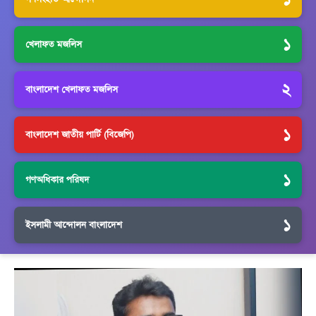
১
খেলাফত মজলিস
২
বাংলাদেশ খেলাফত মজলিস
১
বাংলাদেশ জাতীয় পার্টি (বিজেপি)
১
গণঅধিকার পরিষদ
১
ইসলামী আন্দোলন বাংলাদেশ