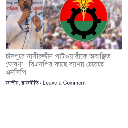
চাঁদপুরে নাসীরুদ্দীন পাটওয়ারীকে অবাঞ্ছিত
ঘোষণা : বিএনপির কাছে ব্যাখ্যা চেয়েছে
এনসিপি
জাতীয়
,
রাজনীতি
/
Leave a Comment
চাঁদপুরে জাতীয় নাগরিক পার্টি-এনসিপির মুখ্য সমন্বয়ক
নাসীরুদ্দীন পাটওয়ারী
(Nasiruddin Patwary)-কে
‘অবাঞ্ছিত’ ঘোষণা ঘিরে নতুন রাজনৈতিক উত্তেজনা দেখা
দিয়েছে। এ ঘটনার পর বিএনপির কাছে আনুষ্ঠানিক ব্যাখ্যা