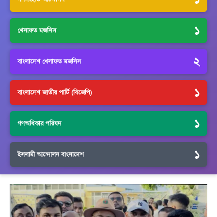
১
খেলাফত মজলিস
২
বাংলাদেশ খেলাফত মজলিস
১
বাংলাদেশ জাতীয় পার্টি (বিজেপি)
১
গণঅধিকার পরিষদ
১
ইসলামী আন্দোলন বাংলাদেশ