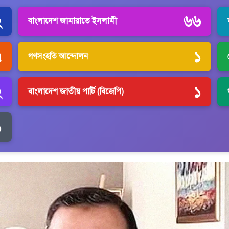
২
৬৬
বাংলাদেশ জামায়াতে ইসলামী
৭
১
গণসংহতি আন্দোলন
২
১
বাংলাদেশ জাতীয় পার্টি (বিজেপি)
১