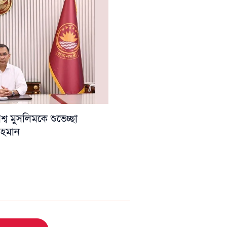
ব মুসলিমকে শুভেচ্ছা
 রহমান