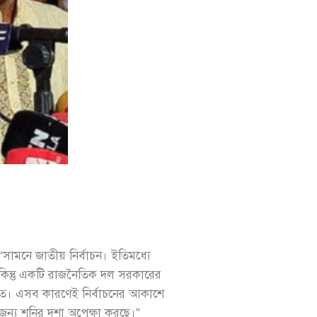
ামনে জাতীয় নির্বাচন। ইতিমধ্যে
িন্তু একটি রাজনৈতিক দল সরকারের
উচিত। এসব কারণেই নির্বাচনের আকাশে
জন্য শনির দশা অপেক্ষা করছে।”