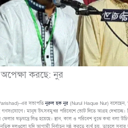
অপেক্ষা করছে: নুর
Parishad)–এর সভাপতি
নুরুল হক নুর
(Nurul Haque Nur) বলেছেন, “স
গণসংযোগে। মানুষ উৎসবমুখর পরিবেশে ভোট দিতে আগ্রহ দেখাচ্ছে। ক
ফেলার ষড়যন্ত্রে লিপ্ত হয়েছে। স্থান, কাল ও পরিবেশ বুঝে কথা বলা 
ক দলগুলো যদি আগামী নির্বাচন সুষ্ঠু করতে ব্যর্থ হয়, তাহলে সবার 