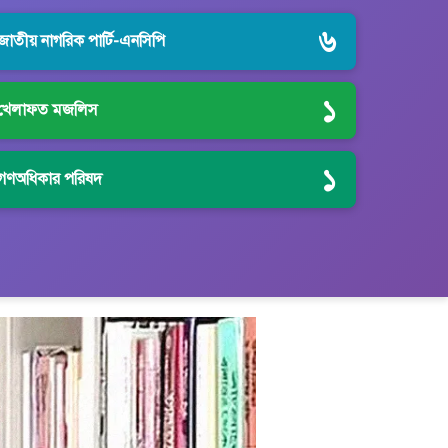
৬
জাতীয় নাগরিক পার্টি-এনসিপি
১
খেলাফত মজলিস
১
গণঅধিকার পরিষদ