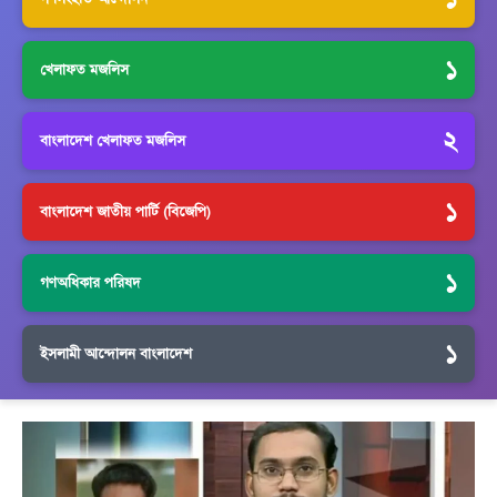
১
খেলাফত মজলিস
২
বাংলাদেশ খেলাফত মজলিস
১
বাংলাদেশ জাতীয় পার্টি (বিজেপি)
১
গণঅধিকার পরিষদ
১
ইসলামী আন্দোলন বাংলাদেশ