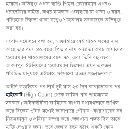
হয়েছে। অভিযুক্ত প্রধান ব্যক্তি শিমুল চেয়ারম্যান এখনও
ধরাছোঁয়ার বাইরে, অথচ মামলার এজাহারে না থাকা ও বয়স,
পরিচয়ের ভিন্নতা থাকা সত্ত্বেও শাহআলম সরকারকে অভিযুক্ত
করা হয়।
সংবাদ সম্মেলনে বলা হয়, “এজাহারে যেই শাহআলমের নাম
আছে তার বয়স ৪০ বছর, পিতার নাম অজ্ঞাত। অথচ আমাদের
চেয়ারম্যান শাহআলমের বয়স ৭৫, এবং তিনি বহু বছর
আকবপুর ইউনিয়নের চেয়ারম্যান ছিলেন। এমন একজন
পরিচিত মানুষকে এইভাবে ফাঁসানো অত্যন্ত লজ্জাজনক।”
আইনি লড়াইয়ের পর দীর্ঘ দুই মাস ২৩ দিন কারাভোগের পর
হাইকোর্ট
(High Court) থেকে জামিন পান শাহআলম
সরকার। আইনজীবীরা জামিনের কাগজ যথাযথভাবে দাখিল
করে বিকেল ৩টার মধ্যেই কারাগারে পৌঁছান। কারাগারের সব
নিয়মকানুন ও প্রক্রিয়া সম্পন্ন করে জেলখানা প্রস্তুত ছিল তাকে
মুক্তি দেওয়ার জন্য। তবে জেলার রুমে হঠাৎ একটি ফোন