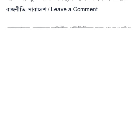
রাজনীতি
,
সারাদেশ
/
Leave a Comment
নেত্রকোনার কেন্দুয়ায় নাটকীয় পরিস্থিতিতে হাত-পা-মুখ বাঁধা
অবস্থায় অচেতন অবস্থায় উদ্ধার করা হয়েছে ছাত্রদল নেতা
জাহাঙ্গীর আলম দিদারকে। ইউনিয়ন বিএনপির অভ্যন্তরীণ
কোন্দল এবং আসন্ন বর্ধিত সভাকে কেন্দ্র করে এই ঘটনাকে
রাজনৈতিক ষড়যন্ত্র হিসেবে দেখছেন স্থানীয় নেতারা।
সোমবার (২০ অক্টোবর) রাত সাড়ে নয়টার দিকে কেন্দুয়া-
আঠারবাড়ী সড়কের বড় কালিয়ান এলাকায়
ছাত্রদল
(Chhatra Dal) নেতা দিদারকে রাস্তায় পড়ে থাকতে দেখেন
স্থানীয়রা। বাদল ভূঞার ইটখোলার পাশে তাকে হাত-পা ও মুখ
বাঁধা অবস্থায় পড়ে থাকতে দেখে দ্রুত উদ্ধার করে কেন্দুয়া
উপজেলা স্বাস্থ্য কমপ্লেক্সে নেওয়া হয়। রাত ১১টার দিকে তাকে
ভর্তি করে প্রাথমিক চিকিৎসা দেওয়া হয়। চিকিৎসকদের মতে,
বর্তমানে তার শারীরিক অবস্থা স্থিতিশীল।