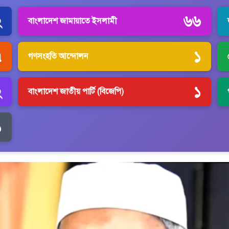
২
৬৬
বাংলাদেশ জামায়াতে ইসলামী
৭
১
গণসংহতি আন্দোলন
২
১
বাংলাদেশ জাতীয় পার্টি (বিজেপি)
১