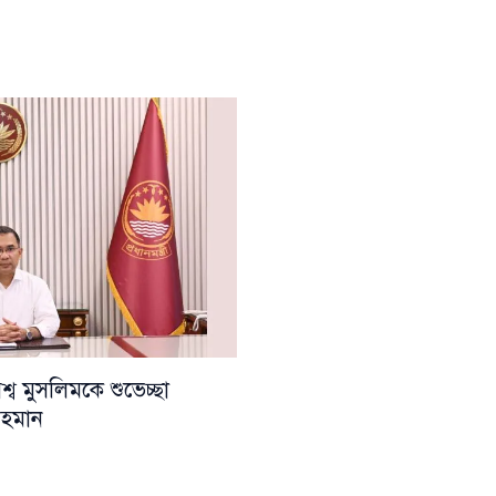
ব মুসলিমকে শুভেচ্ছা
 রহমান