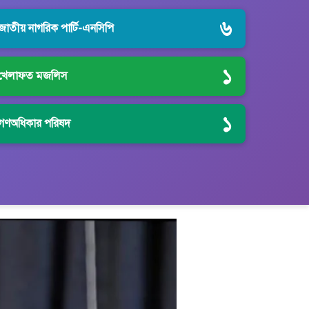
৬
জাতীয় নাগরিক পার্টি-এনসিপি
১
খেলাফত মজলিস
১
গণঅধিকার পরিষদ