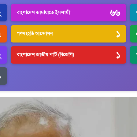
২
৬৬
বাংলাদেশ জামায়াতে ইসলামী
৭
১
গণসংহতি আন্দোলন
২
১
বাংলাদেশ জাতীয় পার্টি (বিজেপি)
১