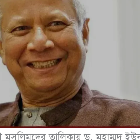
লী মুসলিমদের তালিকায় ড. মুহাম্মদ ইউ