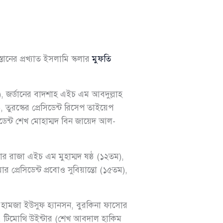
স্তানের প্রখ্যাত ইসলামি স্কলার
মুফতি
থ), জর্ডানের বাদশাহ এইচ এম আবদুল্লাহ
 তুরস্কের প্রেসিডেন্ট রিসেপ তাইয়েপ
্ট শেখ মোহাম্মদ বিন জায়েদ আল-
র রাজা এইচ এম মুহাম্মদ ষষ্ঠ (১২তম),
প্রেসিডেন্ট প্রবোও সুবিয়ান্তো (১৫তম),
 শেখ হামজা ইউসুফ হ্যানসন, বুরকিনা ফাসোর
াপক ড. টিমোথি উইন্টার (শেখ আবদাল হাকিম