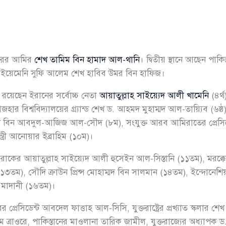
তারের আমির
শেখ তামিম বিন হামাদ আল-থানি
। দ্বিতীয় স্থানে আছেন পাকি
ছেন ইয়েমেনি সুফি আলেম শেখ হাবিব উমর বিন হাফিজ।
ে রয়েছেন ইরানের সর্বোচ্চ নেতা
আয়াতুল্লাহ সাইয়্যেদ আলী খামেনি
(৪র্
 বিশ্ববিদ্যালয়ের গ্র্যান্ড শেখ ড. আহমদ মুহাম্মদ আল-তায়্যিব (৬ষ্ঠ),
বিন আবদুল-আজিজ আল-সৌদ (৮ম), সংযুক্ত আরব আমিরাতের প্রেসিডেন
্ত্রী আনোয়ার ইব্রাহিম (১০ম)।
কের আয়াতুল্লাহ সাইয়্যেদ আলী হুসেইন আল-সিস্তানি (১১তম), মরক্কো
, সৌদি ক্রাউন প্রিন্স মোহাম্মদ বিন সালমান (১৪তম), ইন্দোনেশিয়ার 
 মাদানী (১৬তম)।
 প্রেসিডেন্ট আবদেল ফাত্তাহ আল-সিসি, যুক্তরাষ্ট্রের প্রখ্যাত স্কলার
ইব্রাহিম ত্রাওরে, পাকিস্তানের মাওলানা তারিক জামীল, যুক্তরাজ্যের অধ্য