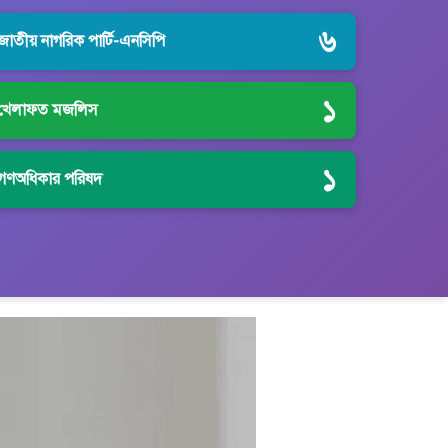
৬
জাতীয় নাগরিক পার্টি-এনসিপি
১
খেলাফত মজলিস
১
গণঅধিকার পরিষদ