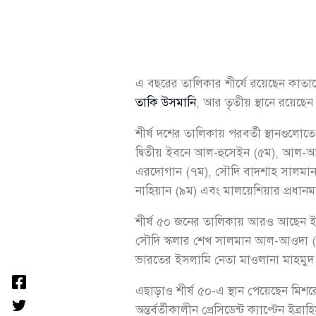
এ বছরের তালিকার শীর্ষে রয়েছেন কা
তাকি উসমানি
, আর তৃতীয় স্থানে রয়ে
শীর্ষ দশের তালিকায় পরবর্তী স্থানগুলোত
দ্বিতীয় ইবনে আল-হুসেইন (৫ম), আল-আজহার
এরদোগান (৭ম), সৌদি বাদশাহ সালমান 
নাহিয়ান (৯ম) এবং মালয়েশিয়ার প্রধানমন
শীর্ষ ৫০ জনের তালিকায় আরও আছেন ইরা
সৌদি স্কলার শেখ সালমান আল-আওদা (১৩তম)
ভারতের ইসলামি নেতা মাওলানা মাহমুদ
এছাড়াও শীর্ষ ৫০-এ স্থান পেয়েছেন মিশরের
অন্তর্বর্তীকালীন প্রেসিডেন্ট ক্যাপ্টেন 