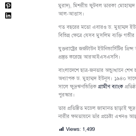
মুরাদ), মিশরীয় ফুটবল তারকা মোহাম্মদ 
আল-আত্তাস।
গত বছরের মতো এবারও ড. মুহাম্মদ ইউনূস 
বিভিন্ন ক্ষেত্রে যেসব মুসলিম ব্যক্তি গ
যুক্তরাষ্ট্রের জর্জটাউন ইউনিভার্সিটির প
প্রস্তুত করেছে আরআইএসএসসি।
বাংলাদেশে ছাত্র-জনতার অভ্যুত্থানে শেখ 
অধ্যাপক ড. মুহাম্মদ ইউনূস। ১৯৪০ সালে
সালে ক্ষুদ্রঋণভিত্তিক
গ্রামীণ ব্যাংক
প্রতিষ
পুরস্কার।
তার প্রতিষ্ঠিত মডেল জামানত ছাড়াই ক্ষুদ্
নারীর ক্ষমতায়নে তাঁর প্রচেষ্টা এখনও আ
Views:
1,499