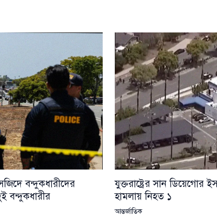
যুক্তরাষ্ট্রের সান ডিয়েগোর ই
 মসজিদে বন্দুকধারীদের
হামলায় নিহত ১
ুই বন্দুকধারীর
আন্তর্জাতিক